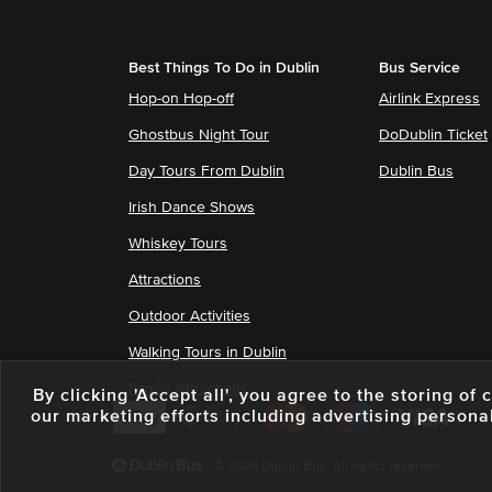
Best Things To Do in Dublin
Bus Service
Hop-on Hop-off
Airlink Express
Ghostbus Night Tour
DoDublin Ticket
Day Tours From Dublin
Dublin Bus
Irish Dance Shows
Whiskey Tours
Attractions
Outdoor Activities
Walking Tours in Dublin
Family Attractions
By clicking 'Accept all', you agree to the storing o
our marketing efforts including advertising persona
© 2026 Dublin Bus. All rights reserved.