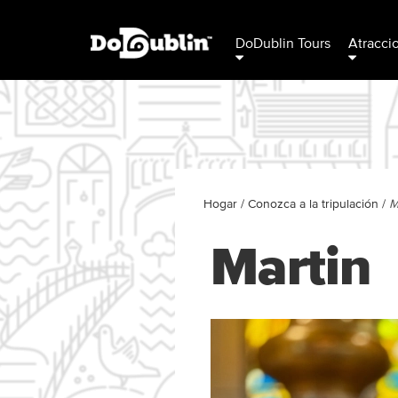
DoDublin Tours
Atracci
Hogar
/
Conozca a la tripulación
/
M
Martin