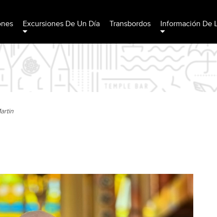
ones
Excursiones De Un Día
Transbordos
Información De 
artin