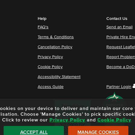
Help
Contact Us
FAQ's
Send an Email
Terms & Conditions
Private Hire En
Cancellation Policy
Request Leafle
Privacy Policy
Report Proble
Cookie Policy
Become a DoDu
Accessibility Statement
Access Guide
Partner Login
f cookies on your device to deliver and maintain our cor
lisation. Choose 'Manage Cookies' to pick specific cook
Click to review our
Privacy Policy
and
Cookie Policy
ACCEPT ALL
MANAGE COOKIES