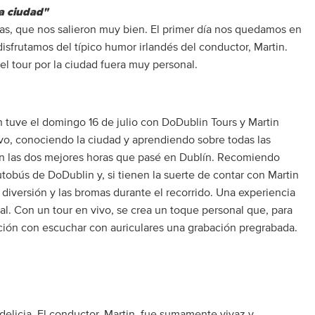
la ciudad"
s, que nos salieron muy bien. El primer día nos quedamos en
disfrutamos del típico humor irlandés del conductor, Martin.
l tour por la ciudad fuera muy personal.
n tuve el domingo 16 de julio con DoDublin Tours y Martin
o, conociendo la ciudad y aprendiendo sobre todas las
on las dos mejores horas que pasé en Dublín. Recomiendo
tobús de DoDublin y, si tienen la suerte de contar con Martin
diversión y las bromas durante el recorrido. Una experiencia
al. Con un tour en vivo, se crea un toque personal que, para
ción con escuchar con auriculares una grabación pregrabada.
 delicia. El conductor, Martin, fue sumamente vivaz y