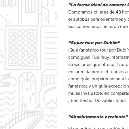
"La forma ideal de conocer 
Compramos billetes de 48 hora
el autobús para orientarnos y 
Sus comentarios hicieron que e
"Super tour por Dublín"
¡Qué fantástico tour por Dublí
como guía! Fue muy informativ
atracciones que ofrece. Fuer
encarecidamente el tour en au
como guía, prepárense para la 
fantástica y un guía excepcion
mí, es invaluable, en compara
¡Bien hecho, DoDublin Tours!
"Absolutamente excelente"
El recorrido fue una auténtica