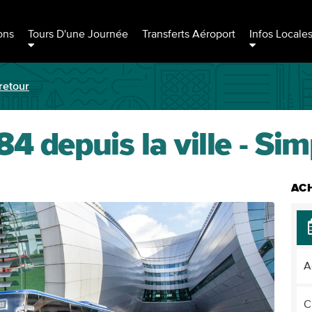
ons
Tours D'une Journée
Transferts Aéroport
Infos Locale
retour
4 depuis la ville - Sim
ACH
A
C