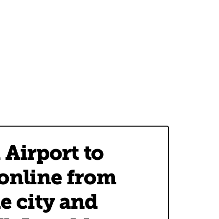
Airport to
 online from
he city and