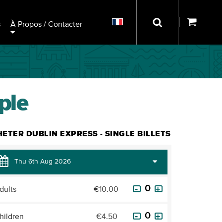
s
À Propos / Contacter
ple
ETER DUBLIN EXPRESS - SINGLE BILLETS
dults
€10.00
hildren
€4.50