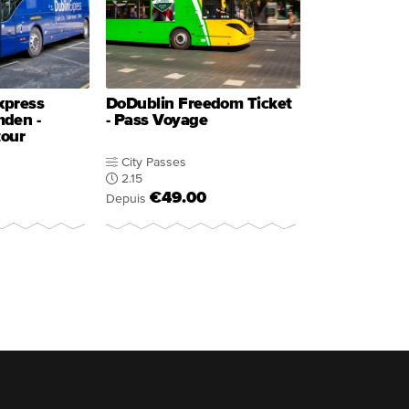
xpress
DoDublin Freedom Ticket
mden -
- Pass Voyage
tour
City Passes
2.15
€49.00
Depuis