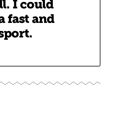
l. I could
 fast and
sport.