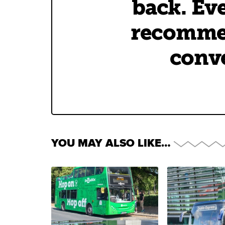
back. Eve
recommen
conve
YOU MAY ALSO LIKE…