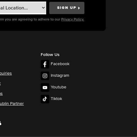
orm you are agreeing to adhere to our
Privacy Policy.
Follow Us
Facebook
quiries
Instagram
t
Youtube
ms
Tiktok
blin Partner