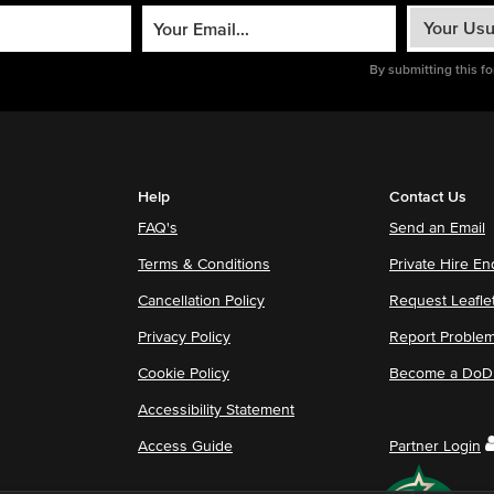
By submitting this f
Help
Contact Us
FAQ's
Send an Email
Terms & Conditions
Private Hire En
Cancellation Policy
Request Leafle
Privacy Policy
Report Proble
Cookie Policy
Become a DoDu
Accessibility Statement
Access Guide
Partner Login