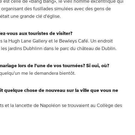
ée est celle de «Bang Bang», le vieil homme excentrique qui
 en organisant des fusillades simulées avec des gens de
tait une grande clé d'église.
ez-vous aux touristes de visiter?
ns la Hugh Lane Gallery et le Bewleys Café. Un endroit
 les jardins Dubhlinn dans le parc du château de Dublin.
ariage lors de l'une de vos tournées? Si oui, où?
 quelqu'un me le demandera bientôt.
 dit quelque chose de nouveau sur la ville que vous ne
ts et la lancette de Napoléon se trouvaient au Collège des