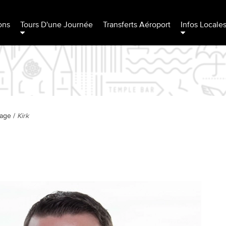
ons
Tours D'une Journée
Transferts Aéroport
Infos Locale
page
/
Kirk