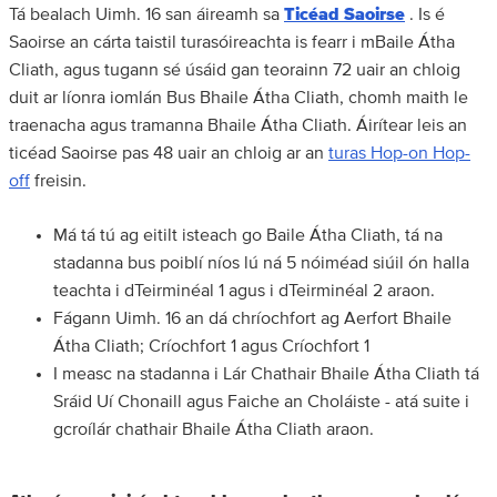
Tá bealach Uimh. 16 san áireamh sa
Ticéad Saoirse
. Is é
Saoirse an cárta taistil turasóireachta is fearr i mBaile Átha
Cliath, agus tugann sé úsáid gan teorainn 72 uair an chloig
duit ar líonra iomlán Bus Bhaile Átha Cliath, chomh maith le
traenacha agus tramanna Bhaile Átha Cliath. Áirítear leis an
ticéad Saoirse pas 48 uair an chloig ar an
turas Hop-on Hop-
off
freisin.
Má tá tú ag eitilt isteach go Baile Átha Cliath, tá na
stadanna bus poiblí níos lú ná 5 nóiméad siúil ón halla
teachta i dTeirminéal 1 agus i dTeirminéal 2 araon.
Fágann Uimh. 16 an dá chríochfort ag Aerfort Bhaile
Átha Cliath; Críochfort 1 agus Críochfort 1
I measc na stadanna i Lár Chathair Bhaile Átha Cliath tá
Sráid Uí Chonaill agus Faiche an Choláiste - atá suite i
gcroílár chathair Bhaile Átha Cliath araon.