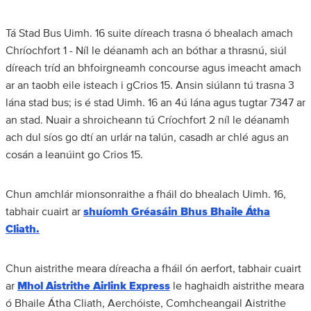
Tá Stad Bus Uimh. 16 suite díreach trasna ó bhealach amach
Chríochfort 1 - Níl le déanamh ach an bóthar a thrasnú, siúl
díreach tríd an bhfoirgneamh concourse agus imeacht amach
ar an taobh eile isteach i gCrios 15. Ansin siúlann tú trasna 3
lána stad bus; is é stad Uimh. 16 an 4ú lána agus tugtar 7347 ar
an stad. Nuair a shroicheann tú Críochfort 2 níl le déanamh
ach dul síos go dtí an urlár na talún, casadh ar chlé agus an
cosán a leanúint go Crios 15.
Chun amchlár mionsonraithe a fháil do bhealach Uimh. 16,
tabhair cuairt ar
shuíomh Gréasáin Bhus Bhaile Átha
Cliath.
Chun aistrithe meara díreacha a fháil ón aerfort, tabhair cuairt
ar
Mhol Aistrithe Airlink Express
le haghaidh aistrithe meara
ó Bhaile Átha Cliath, Aerchóiste, Comhcheangail Aistrithe