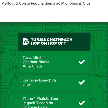
Aerfoirt & Cóiste Príobháideach nó Mionbhus ar Cíos
TURAIS CHATHRACH
HOP ON HOP OFF
Turas Uimh.1
Chathair Bhaile
Átha Cliath
Lascaine Eisiach Ar
Líne
Téann 1 Pháiste Saor
le gach Ticéad do
Dhaoine Fásta