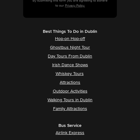
By submitting this form you are agreeing to adhere
to our
Privacy Policy.
Best Things To Do in Dublin
Hop-on Hop-off
Ghostbus Night Tour
Day Tours From Dublin
Irish Dance Shows
Whiskey Tours
Attractions
Outdoor Activities
Walking Tours in Dublin
Family Attractions
Bus Service
Airlink Express