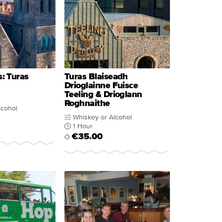
: Turas
Turas Blaiseadh
Drioglainne Fuisce
Teeling & Drioglann
Roghnaithe
lcohol
Whiskey or Alcohol
1 Hour
€35.00
Ó