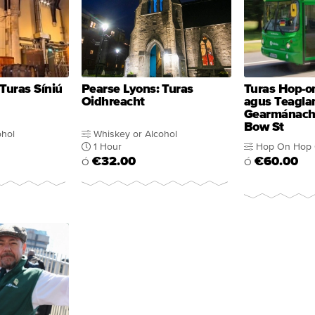
Turas Síniú
Pearse Lyons: Turas
Turas Hop-o
Oidhreacht
agus Teagl
Gearmánach
Bow St
ohol
Whiskey or Alcohol
1 Hour
Hop On Hop 
€32.00
€60.00
Ó
Ó