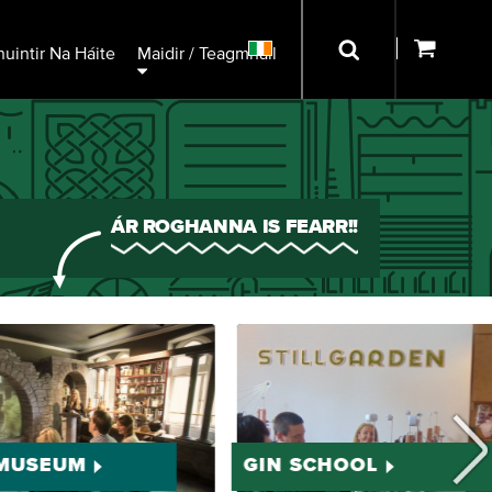
uintir Na Háite
Maidir / Teagmháil
ÁR ROGHANNA IS FEARR!!
 MUSEUM
GIN SCHOOL