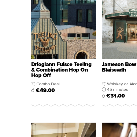
Drioglann Fuisce Teeling
Jameson Bow S
& Combination Hop On
Blaiseadh
Hop Off
Combo Deal
Whiskey or Alc
45 minutes
€49.00
Ó
€31.00
Ó