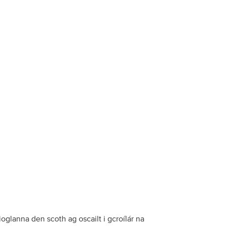
ioglanna den scoth ag oscailt i gcroílár na