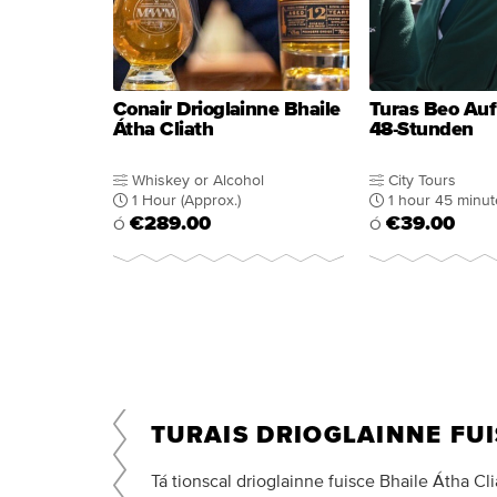
Conair Drioglainne Bhaile
Turas Beo Auf
Átha Cliath
48-Stunden
Whiskey or Alcohol
City Tours
1 Hour (Approx.)
1 hour 45 minut
€289.00
€39.00
Ó
Ó
TURAIS DRIOGLAINNE FUI
Tá tionscal drioglainne fuisce Bhaile Átha Cli