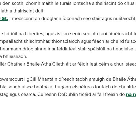
den scoth, chomh maith le turais iontacha a thairiscint do chuair
iath a thairiscint duit.
 St.
- meascann an drioglann íocónach seo stair agus nuálaíocht 
 stairiúil na Liberties, agus is í an seoid seo atá faoi úinéireac
n timpeallacht shlachtmhar, thionsclaíoch agus féach ar cheird fu
thearmann drioglainne inar féidir leat stair spéisiúil na heaglaise a
 a bhlaiseadh.
ílár Chathair Bhaile Átha Cliath áit ar féidir leat céim a chur is
owerscourt i gCill Mhantáin díreach taobh amuigh de Bhaile Átha 
 blaiseadh uisce beatha a thugann eispéireas iontach do chuairteo
í stag agus cearca. Cuireann DoDublin ticéid ar fáil freisin do
na n