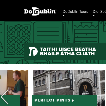
DoDublin Tours
Díol Sp
TAITHÍ UISCE BEATHA
BHAILE ÁTHA CLIATH
PERFECT PINTS