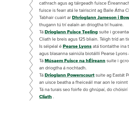
cathrach agus ag táirgeadh fuisce Éireannach 
fuisce is fearr atá le tairiscint ag Baile Átha Cl
Tabhair cuairt ar
Dhrioglann Jameson i Bow
thugann tú trí ealaín an driogtha trí huaire.
Tá
Drioglann Fuisce Teeling
suite i gceantar
Cliath le breis agus 125 bliain. Téigh tríd a
Is séipéal é
Pearse Lyons
atá tiontaithe ina 
agus blasanna sainiúla biotáillí Pearse Lyons
Tá
Músaem Fuisce na hÉireann
suite i gcro
an driogtha á nochtadh.
Tá
Drioglann Powerscourt
suite ag Eastát P
an uisce beatha a fheiceáil mar aon le roinnt
Tá na turais seo foirfe do ghrúpaí, do chóisir
Cliath
.