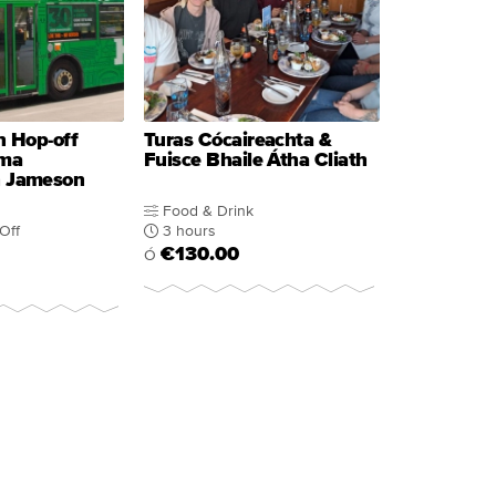
n Hop-off
Turas Cócaireachta &
ama
Fuisce Bhaile Átha Cliath
 Jameson
Food & Drink
Off
3 hours
€130.00
Ó