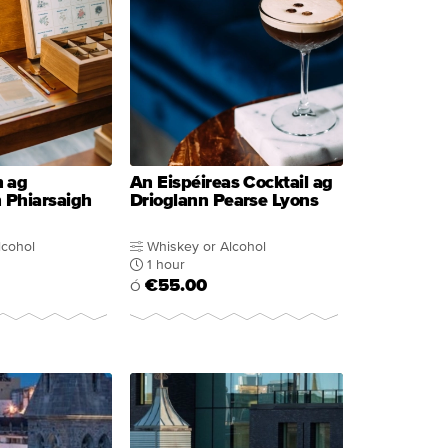
n ag
An Eispéireas Cocktail ag
 Phiarsaigh
Drioglann Pearse Lyons
lcohol
Whiskey or Alcohol
1 hour
€55.00
Ó