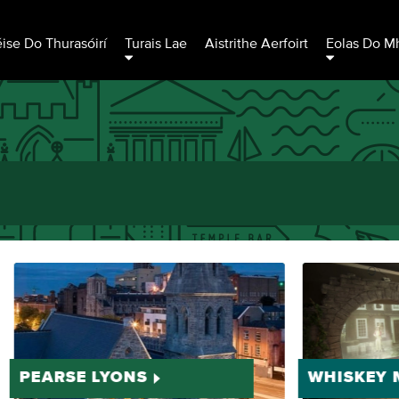
éise Do Thurasóirí
Turais Lae
Aistrithe Aerfoirt
Eolas Do Mh
PEARSE LYONS
WHISKEY