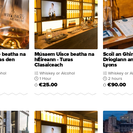
 beatha na
Músaem Uisce beatha na
Scoil an Ghi
as den
hÉireann - Turas
Drioglann an
Clasaiceach
Lyons
ohol
Whiskey or Alcohol
Whiskey or A
1 Hour
2 hours
€25.00
€90.00
Ó
Ó