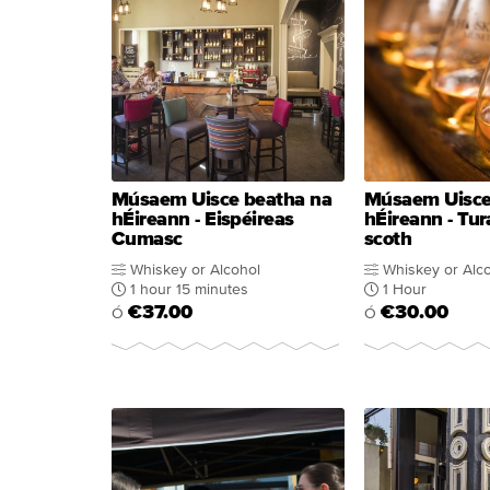
Músaem Uisce beatha na
Músaem Uisce
hÉireann - Eispéireas
hÉireann - Tur
Cumasc
scoth
Whiskey or Alcohol
Whiskey or Alc
1 hour 15 minutes
1 Hour
€37.00
€30.00
Ó
Ó