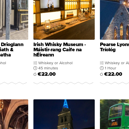
 Drioglann
Irish Whisky Museum -
Pearse Lyons
iath &
Máistir-rang Caife na
Tríológ
eatha
hÉireann
ohol
Whiskey or Alcohol
Whiskey or A
45 minutes
1 Hour
€22.00
€22.00
Ó
Ó