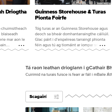
mh Driogtha
Guinness Storehouse & Turas
Pionta Foirfe
le-chuimsitheach
Tóg turas ar an Guinness Storehouse agus
e blaiseadh
deoch sa bheár domhantarraingthe cáiliúil.
terie mar aon le
Glac páirt i d’eispéireas tarraingt phionta
ain.
féin agus tú ag tiomáint ar iompar só agus
idéal biotáille
tú ag tabhairt cuairte ar thrí theach
dhriogadh agat!
tábhairne traidisiúnta uathúla i gCathair
Bhaile Átha Cliath.
Tá raon leathan drioglann i gCathair Bha
Cuirimid na turais fuisce is fearr ar fáil i mBaile
Scagairí