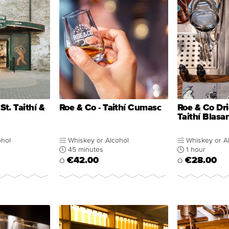
t. Taithí &
Roe & Co - Taithí Cumasc
Roe & Co Dri
Taithí Blasa
ohol
Whiskey or Alcohol
Whiskey or A
45 minutes
1 hour
€42.00
€28.00
Ó
Ó