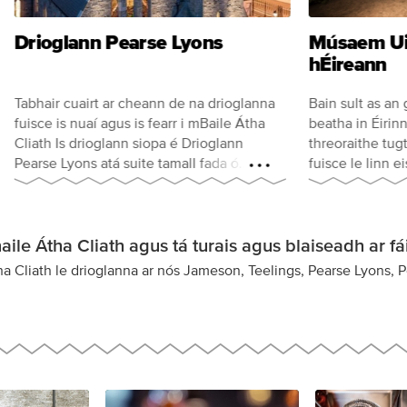
Drioglann Pearse Lyons
Músaem Ui
hÉireann
Tabhair cuairt ar cheann de na drioglanna
Bain sult as a
fuisce is nuaí agus is fearr i mBaile Átha
beatha in Éirinn
Cliath Is drioglann siopa é Drioglann
threoraithe tug
Pearse Lyons atá suite tamall fada ó
fuisce le linn 
Theach Stórais Guinness. Bain sult as taithí
uair an chloig.
uathúil ar dhrioglann siopa oibre.
ile Átha Cliath agus tá turais agus blaiseadh ar fái
 Átha Cliath le drioglanna ar nós Jameson, Teelings, Pearse Lyons, 