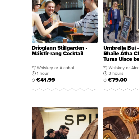
Drioglann Stillgarden -
Umbrella Buí -
Máistir-rang Cocktail
Bhaile Átha Cl
Turas Uisce b
Whiskey or Alcohol
Whiskey or Alc
1 hour
3 hours
€41.99
€79.00
Ó
Ó