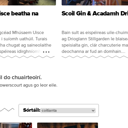
sce beatha na
Scoil Gin & Acadamh Dr
n gcéad Mhúsaem Uisce
Bain sult as eispéireas uile-chui
 i suíomh uathúil. Turais
ag Drioglann Stillgarden le blais
tha chugat ag saineolaithe
speisialta gin, clár charcuterie ma
eispéireas idirghníomhach
deochanna ar fud an domhain.
Críochnaigh an lá le do bhuidéal b
féin a dhéanfaidh agus a dhrioga
l do chuairteoirí.
Powerscourt agus go leor eile.
Sórtáil: