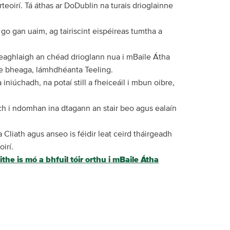
teoirí. Tá áthas ar DoDublin na turais drioglainne
go gan uaim, ag tairiscint eispéireas tumtha a
ht teaghlaigh an chéad drioglann nua i mBaile Átha
isce bheaga, lámhdhéanta Teeling.
 iniúchadh, na potaí still a fheiceáil i mbun oibre,
teach i ndomhan ina dtagann an stair beo agus ealaín
Cliath agus anseo is féidir leat ceird tháirgeadh
irí.
ithe is mó a bhfuil tóir orthu i mBaile Átha