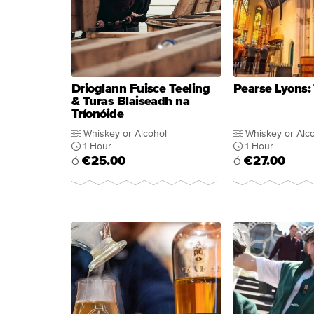
Drioglann Fuisce Teeling
Pearse Lyons: 
& Turas Blaiseadh na
Tríonóide
Whiskey or Alcohol
Whiskey or Alc
1 Hour
1 Hour
€25.00
€27.00
Ó
Ó