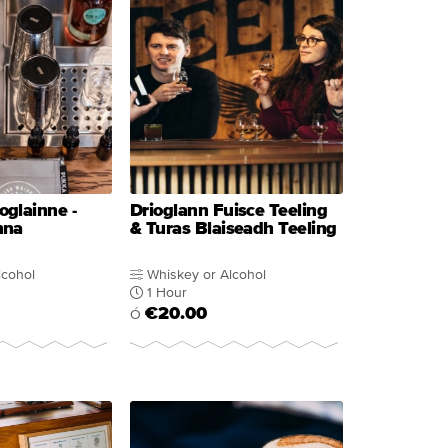
oglainne -
Drioglann Fuisce Teeling
nna
& Turas Blaiseadh Teeling
lcohol
Whiskey or Alcohol
1 Hour
€20.00
Ó