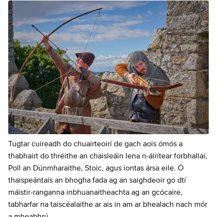
Tugtar cuireadh do chuairteoirí de gach aois ómós a
thabhairt do thréithe an chaisleáin lena n-áirítear forbhallaí,
Poll an Dúnmharaithe, Stoic, agus iontas ársa eile. Ó
thaispeántais an bhogha fada ag an saighdeoir go dtí
máistir-ranganna inbhuanaitheachta ag an gcócaire,
tabharfar na taiscéalaithe ar ais in am ar bhealach nach mór
a mheabhrú.