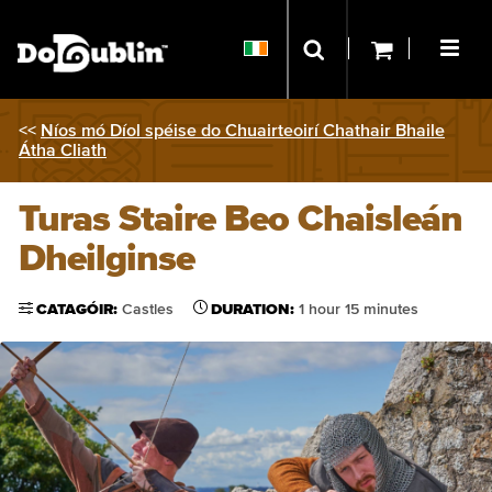
<<
Níos mó Díol spéise do Chuairteoirí Chathair Bhaile
Átha Cliath
Turas Staire Beo Chaisleán
Dheilginse
CATAGÓIR:
Castles
DURATION:
1 hour 15 minutes