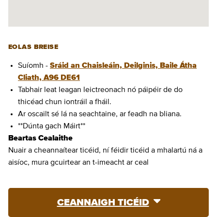
EOLAS BREISE
Suíomh -
Sráid an Chaisleáin, Deilginis, Baile Átha
Cliath, A96 DE61
Tabhair leat leagan leictreonach nó páipéir de do
thicéad chun iontráil a fháil.
Ar oscailt sé lá na seachtaine, ar feadh na bliana.
**Dúnta gach Máirt**
Beartas Cealaithe
Nuair a cheannaítear ticéid, ní féidir ticéid a mhalartú ná a
aisíoc, mura gcuirtear an t-imeacht ar ceal
CEANNAIGH TICÉID