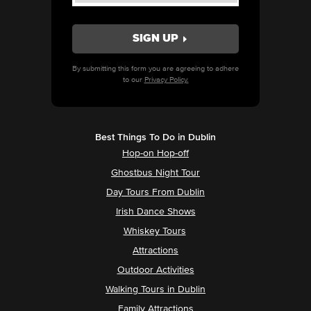
By submitting this form you are agreeing to adhere
to our
Privacy Policy.
Best Things To Do in Dublin
Hop-on Hop-off
Ghostbus Night Tour
Day Tours From Dublin
Irish Dance Shows
Whiskey Tours
Attractions
Outdoor Activities
Walking Tours in Dublin
Family Attractions