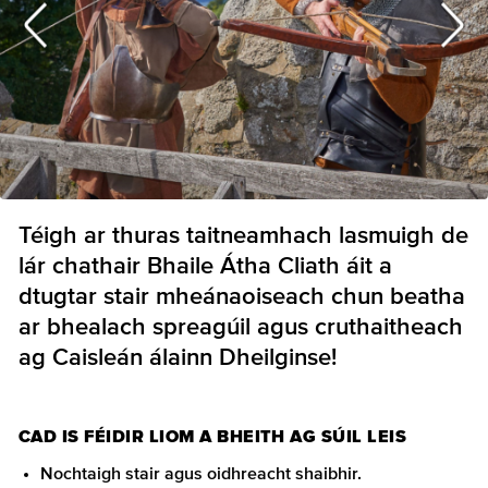
Téigh ar thuras taitneamhach lasmuigh de
lár chathair Bhaile Átha Cliath áit a
dtugtar stair mheánaoiseach chun beatha
ar bhealach spreagúil agus cruthaitheach
ag Caisleán álainn Dheilginse!
CAD IS FÉIDIR LIOM A BHEITH AG SÚIL LEIS
Nochtaigh stair agus oidhreacht shaibhir.