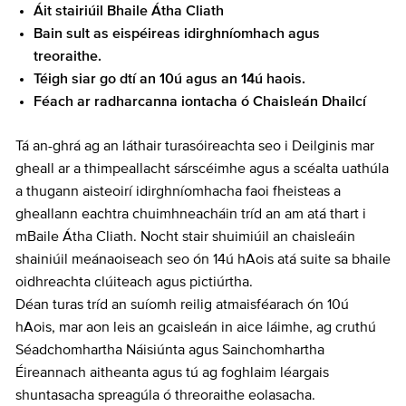
Áit stairiúil Bhaile Átha Cliath
Bain sult as eispéireas idirghníomhach agus
treoraithe.
Téigh siar go dtí an 10ú agus an 14ú haois.
Féach ar radharcanna iontacha ó Chaisleán Dhailcí
Tá an-ghrá ag an láthair turasóireachta seo i Deilginis mar
gheall ar a thimpeallacht sárscéimhe agus a scéalta uathúla
a thugann aisteoirí idirghníomhacha faoi fheisteas a
gheallann eachtra chuimhneacháin tríd an am atá thart i
mBaile Átha Cliath. Nocht stair shuimiúil an chaisleáin
shainiúil meánaoiseach seo ón 14ú hAois atá suite sa bhaile
oidhreachta clúiteach agus pictiúrtha.
Déan turas tríd an suíomh reilig atmaisféarach ón 10ú
hAois, mar aon leis an gcaisleán in aice láimhe, ag cruthú
Séadchomhartha Náisiúnta agus Sainchomhartha
Éireannach aitheanta agus tú ag foghlaim léargais
shuntasacha spreagúla ó threoraithe eolasacha.