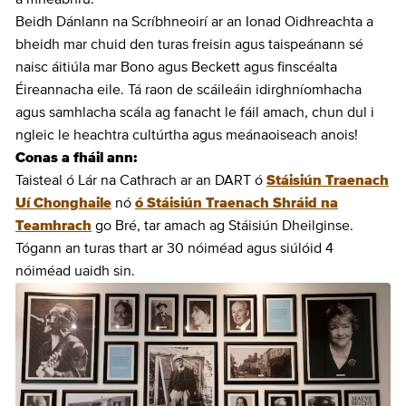
Beidh Dánlann na Scríbhneoirí ar an Ionad Oidhreachta a
bheidh mar chuid den turas freisin agus taispeánann sé
naisc áitiúla mar Bono agus Beckett agus finscéalta
Éireannacha eile. Tá raon de scáileáin idirghníomhacha
agus samhlacha scála ag fanacht le fáil amach, chun dul i
ngleic le heachtra cultúrtha agus meánaoiseach anois!
Conas a fháil ann:
Taisteal ó Lár na Cathrach ar an DART ó
Stáisiún Traenach
Uí Chonghaile
nó
ó Stáisiún Traenach Shráid na
Teamhrach
go Bré, tar amach ag Stáisiún Dheilginse.
Tógann an turas thart ar 30 nóiméad agus siúlóid 4
nóiméad uaidh sin.