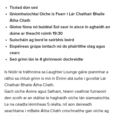
Ticéad don seó
Gníomhaíochtaí Oíche is Fearr i Lár Chathair Bhaile
Átha Cliath
Gloine fíona nó buidéal Sol saor in aisce in aghaidh an
duine ar theacht roimh 19:30
Suíocháin ag bord le seirbhís boird
Eispéireas grúpa iontach nó do pháirtithe stag agus
cearc
Seó grinn lán le 4 ghrinneoir dochreidte
Is féidir le tráthnóna sa Laughter Lounge gáire pianmhar a
ráthú sa chlub grinn is mó in Éirinn atá suite i gcroílár Lár
Chathair Bhaile Átha Cliath.
Gach oíche Aoine agus Satharn, téann ceathrar fuirseoirí
den scoth ar an stáitse le haghaidh oíche lán siamsaíochta.
Le na céadta léirmheas 5 réalta, níl aon deireadh
seachtaine i mBaile Átha Cliath críochnaithe gan oíche ag