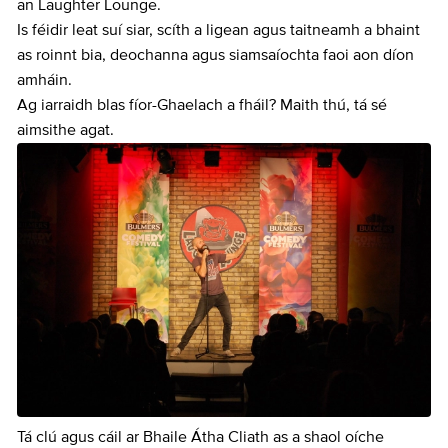
an Laughter Lounge.
Is féidir leat suí siar, scíth a ligean agus taitneamh a bhaint
as roinnt bia, deochanna agus siamsaíochta faoi aon díon
amháin.
Ag iarraidh blas fíor-Ghaelach a fháil? Maith thú, tá sé
aimsithe agat.
Tá clú agus cáil ar Bhaile Átha Cliath as a shaol oíche