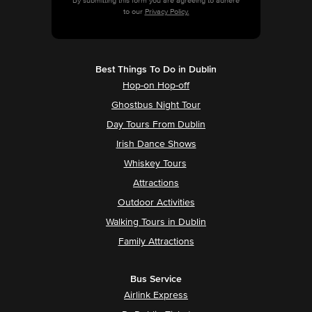
By submitting this form you are agreeing to adhere
to our
Privacy Policy.
Best Things To Do in Dublin
Hop-on Hop-off
Ghostbus Night Tour
Day Tours From Dublin
Irish Dance Shows
Whiskey Tours
Attractions
Outdoor Activities
Walking Tours in Dublin
Family Attractions
Bus Service
Airlink Express