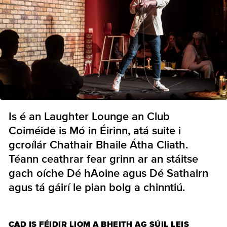
Is é an Laughter Lounge an Club
Coiméide is Mó in Éirinn, atá suite i
gcroílár Chathair Bhaile Átha Cliath.
Téann ceathrar fear grinn ar an stáitse
gach oíche Dé hAoine agus Dé Sathairn
agus tá gáirí le pian bolg a chinntiú.
CAD IS FÉIDIR LIOM A BHEITH AG SÚIL LEIS