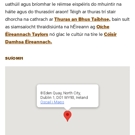
uathúil agus bríomhar le réimse eispéiris do mhuintir na
háite agus do thurasóirí araon! Téigh ar thuras trí stair
dhorcha na cathrach ar
Thuras an Bhus Taibhse,
bain sult
as siamsaíocht thraidisiúnta na hÉireann ag
Oíche
Éireannach Taylors
nó glac le cultúr na tíre le
Cóisir
Damhsa Éireannach.
SUÍOMH
8 Eden Quay, North City,
Dublin 1, D01 WY93, Ireland
Oscail i Maps