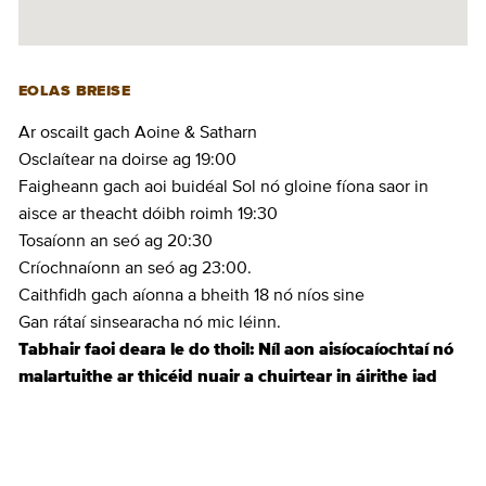
EOLAS BREISE
Ar oscailt gach Aoine & Satharn
Osclaítear na doirse ag 19:00
Faigheann gach aoi buidéal Sol nó gloine fíona saor in
aisce ar theacht dóibh roimh 19:30
Tosaíonn an seó ag 20:30
Críochnaíonn an seó ag 23:00.
Caithfidh gach aíonna a bheith 18 nó níos sine
Gan rátaí sinsearacha nó mic léinn.
Tabhair faoi deara le do thoil:
Níl aon aisíocaíochtaí nó
malartuithe ar thicéid nuair a chuirtear in áirithe iad
CEANNAIGH TICÉID