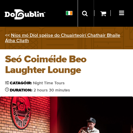
<<
Níos mó Díol spéise do Chuairteoirí Chathair Bhaile
Átha Cliath
Seó Coiméide Beo
Laughter Lounge
CATAGÓIR:
Night Time Tours
DURATION:
2 hours 30 minutes