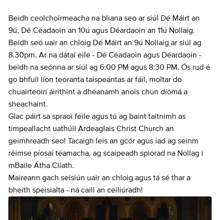
Beidh ceolchoirmeacha na bliana seo ar siúl Dé Máirt an
9ú, Dé Céadaoin an 10ú agus Déardaoin an 11ú Nollaig.
Beidh seó uair an chloig Dé Máirt an 9ú Nollaig ar siúl ag
8.30pm. Ar na dátaí eile - Dé Céadaoin agus Déardaoin -
beidh na seónna ar siúl ag 6:00 PM agus 8:30 PM. Ós rud é
go bhfuil líon teoranta taispeántas ar fáil, moltar do
chuairteoirí áirithint a dhéanamh anois chun díomá a
sheachaint.
Glac páirt sa spraoi féile agus tú ag baint taitnimh as
timpeallacht uathúil Ardeaglais Christ Church an
geimhreadh seo! Tacaigh leis an gcór agus iad ag seinm
réimse píosaí téamacha, ag scaipeadh spiorad na Nollag i
mBaile Átha Cliath.
Maireann gach seisiún uair an chloig agus tá sé thar a
bheith speisialta - ná caill an ceiliúradh!