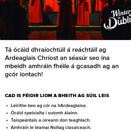
Tá ócáid dhraíochtúil á reáchtáil ag
Ardeaglais Chríost an séasúr seo ina
mbeidh amhráin fhéile á gcasadh ag an
gcór iontach!
CAD IS FÉIDIR LIOM A BHEITH AG SÚIL LEIS
Léirithe beo ag cór na hArdeaglaise.
Ócáid speisialta i suíomh álainn.
Taispeántais a oireann don teaghlach.
Amhráin le téamaí Nollag clasaiceach.