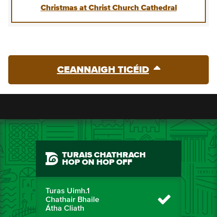
Christmas at Christ Church Cathedral
CEANNAIGH TICÉID
TURAIS CHATHRACH
HOP ON HOP OFF
Turas Uimh.1
Chathair Bhaile
Átha Cliath