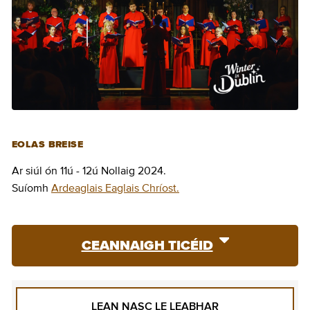
EOLAS BREISE
Ar siúl ón 11ú - 12ú Nollaig 2024.
Suíomh
Ardeaglais Eaglais Chríost.
CEANNAIGH TICÉID
LEAN NASC LE LEABHAR