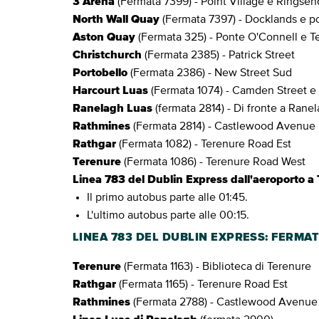
3 Arena
(Fermata 7399) - Point Village e Ringsen
North Wall Quay
(Fermata 7397) - Docklands e p
Aston Quay
(Fermata 325) - Ponte O'Connell e T
Christchurch
(Fermata 2385) - Patrick Street
Portobello
(Fermata 2386) - New Street Sud
Harcourt Luas
(Fermata 1074) - Camden Street e
Ranelagh Luas
(fermata 2814) - Di fronte a Rane
Rathmines
(Fermata 2814) - Castlewood Avenue
Rathgar
(Fermata 1082) - Terenure Road Est
Terenure
(Fermata 1086) - Terenure Road West
Linea 783 del Dublin Express dall'aeroporto a
Il primo autobus parte alle 01:45.
L'ultimo autobus parte alle 00:15.
LINEA 783 DEL DUBLIN EXPRESS: FERMA
Terenure
(Fermata 1163) - Biblioteca di Terenure
Rathgar
(Fermata 1165) - Terenure Road Est
Rathmines
(Fermata 2788) - Castlewood Avenue