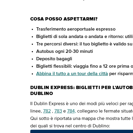
COSA POSSO ASPETTARMI?
Trasferimento aeroportuale espresso
Biglietti di sola andata o andata e ritorno: util
Tre percorsi diversi: il tuo biglietto è valido su 
Autobus ogni 20-30 minuti
Deposito bagagli
Biglietti flessibili: viaggia fino a 12 ore prima
Abbina il tutto a un tour della città
per risparm
DUBLIN EXPRESS: BIGLIETTI PER L'AUTO
DUBLINO
Il Dublin Express è uno dei modi più veloci per rag
linee,
782
,
783
e
784,
collegano le fermate situate
Qui sotto è riportata una mappa che mostra tutte l
dei quali si trova nel centro di Dublino: