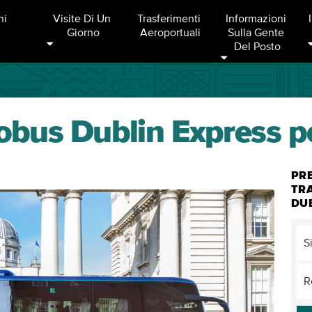
ni
Visite Di Un 
Trasferimenti 
Informazioni 
Giorno
Aeroportuali
Sulla Gente 
Del Posto
utobus Dublin Express p
PRE
TR
DU
S
R