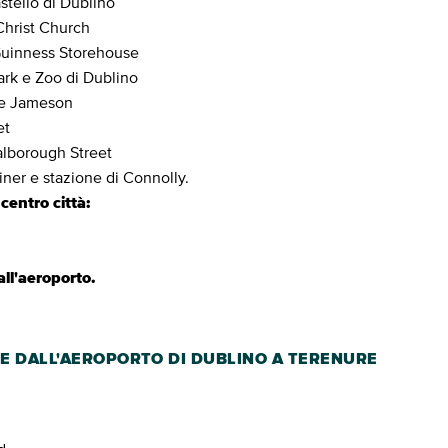
stello di Dublino
Christ Church
 Guinness Storehouse
ark e Zoo di Dublino
d e Jameson
et
alborough Street
iner e stazione di Connolly.
centro città:
all'aeroporto.
TE DALL'AEROPORTO DI DUBLINO A TERENURE