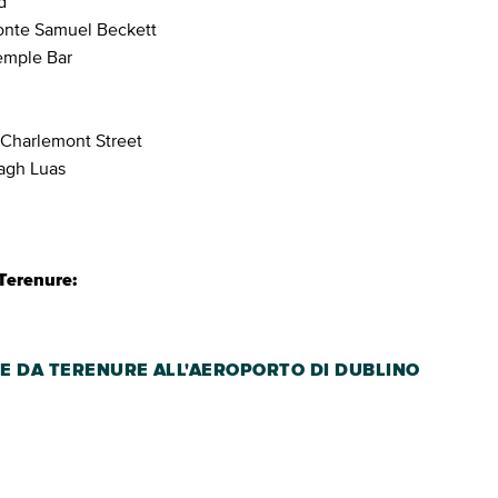
d
onte Samuel Beckett
emple Bar
 Charlemont Street
lagh Luas
 Terenure:
TE DA TERENURE ALL'AEROPORTO DI DUBLINO