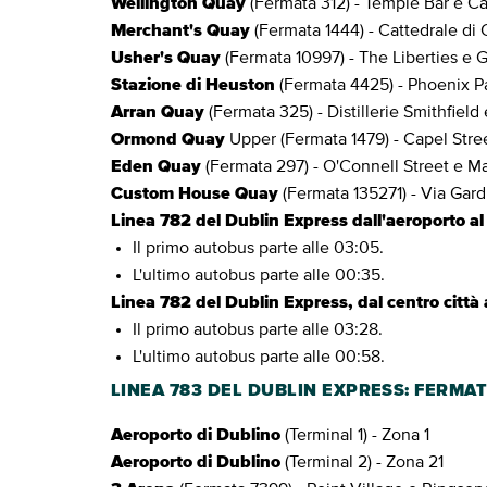
Wellington Quay
(Fermata 312) - Temple Bar e Ca
Merchant's Quay
(Fermata 1444) - Cattedrale di 
Usher's Quay
(Fermata 10997) - The Liberties e
Stazione di Heuston
(Fermata 4425) - Phoenix P
Arran Quay
(Fermata 325) - Distillerie Smithfiel
Ormond Quay
Upper (Fermata 1479) - Capel Stre
Eden Quay
(Fermata 297) - O'Connell Street e M
Custom House Quay
(Fermata 135271) - Via Gard
Linea 782 del Dublin Express dall'aeroporto al 
Il primo autobus parte alle 03:05.
L'ultimo autobus parte alle 00:35.
Linea 782 del Dublin Express, dal centro città 
Il primo autobus parte alle 03:28.
L'ultimo autobus parte alle 00:58.
LINEA 783 DEL DUBLIN EXPRESS: FERMA
Aeroporto di Dublino
(Terminal 1) - Zona 1
Aeroporto di Dublino
(Terminal 2) - Zona 21