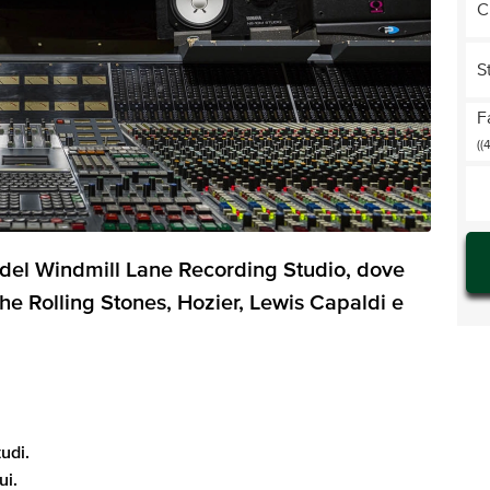
C
S
F
((
 del Windmill Lane Recording Studio, dove
 Rolling Stones, Hozier, Lewis Capaldi e
udi.
ui.