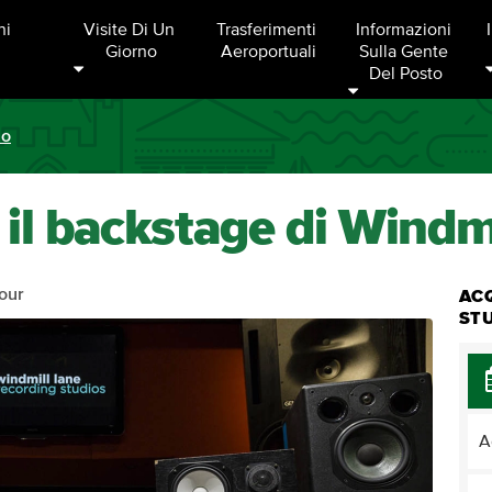
ni
Visite Di Un 
Trasferimenti 
Informazioni 
Giorno
Aeroportuali
Sulla Gente 
Del Posto
no
 il backstage di Windm
our
AC
STU
A