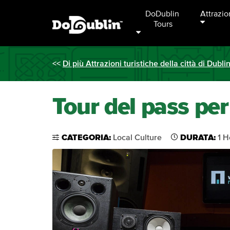
DoDublin 
Attrazio
Tours
<<
Di più Attrazioni turistiche della città di Dubli
Tour del pass per
CATEGORIA:
Local Culture
DURATA:
1 H