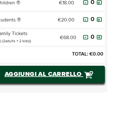
hildren
€18.00
?
tudents
€20.00
?
amily Tickets
€68.00
4) (2adults + 2 kids))
TOTAL:
€
0.00
AGGIUNGI AL CARRELLO
ACQUISTARE BIGLIETTI