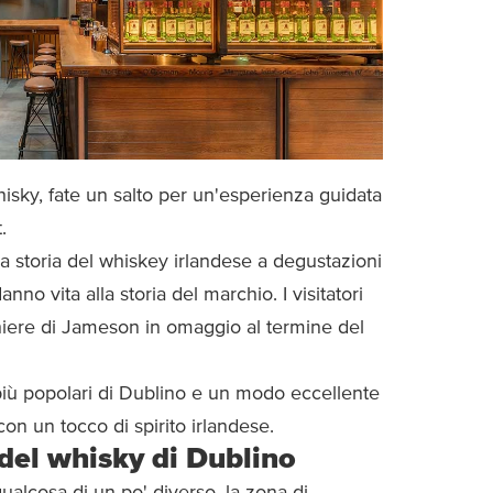
isky, fate un salto per un'esperienza guidata
.
 storia del whiskey irlandese a degustazioni
nno vita alla storia del marchio. I visitatori
iere di Jameson in omaggio al termine del
e più popolari di Dublino e un modo eccellente
on un tocco di spirito irlandese.
 del whisky di Dublino
alcosa di un po' diverso, la zona di