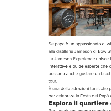
Se papà è un appassionato di wh
alla distilleria Jameson di Bow St
La Jameson Experience unisce la
interattive e guide esperte che da
possono anche gustare un bicch
tour.
È una delle attrazioni turistich
per celebrare la Festa del Papà c
Esplora il quartiere
Per i papà che amano scoprire qu