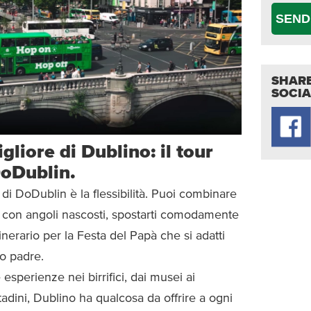
SEND
SHARE
SOCIA
igliore di Dublino: il tour
DoDublin.
di DoDublin è la flessibilità. Puoi combinare
ino con angoli nascosti, spostarti comodamente
tinerario per la Festa del Papà che si adatti
uo padre.
esperienze nei birrifici, dai musei ai
tadini, Dublino ha qualcosa da offrire a ogni