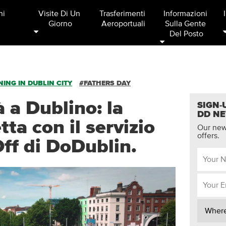
ni
Visite Di Un 
Trasferimenti 
Informazioni 
Giorno
Aeroportuali
Sulla Gente 
Del Posto
ING IN DUBLIN CITY
#FATHERS DAY
 a Dublino: la
SIGN-
DD N
tta con il servizio
Our news
offers.
f di DoDublin.