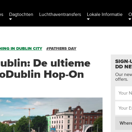
es
Dagtochten
Luchthaventransfers
Lokale Informatie
O
ING IN DUBLIN CITY
#FATHERS DAY
ublin: De ultieme
SIGN-
DD N
DoDublin Hop-On
Our news
offers.