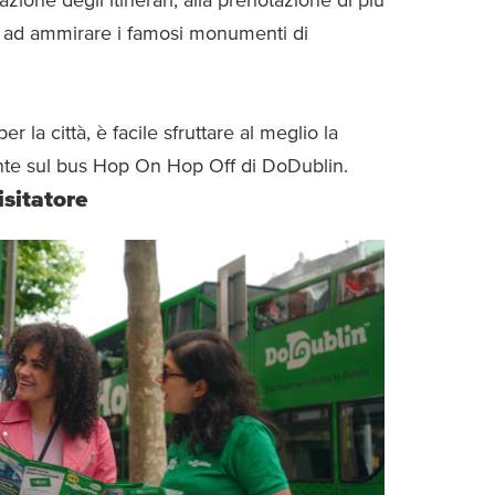
ione degli itinerari, alla prenotazione di più
po ad ammirare i famosi monumenti di
r la città, è facile sfruttare al meglio la
te sul bus Hop On Hop Off di DoDublin.
isitatore