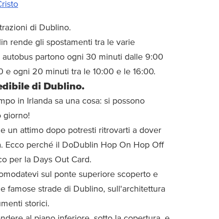
risto
ttrazioni di Dublino.
in rende gli spostamenti tra le varie
Gli autobus partono ogni 30 minuti dalle 9:00
0 e ogni 20 minuti tra le 10:00 e le 16:00.
edibile di Dublino.
mpo in Irlanda sa una cosa: si possono
o giorno!
e un attimo dopo potresti ritrovarti a dover
ia. Ecco perché il DoDublin Hop On Hop Off
co per la Days Out Card.
comodatevi sul ponte superiore scoperto e
e famose strade di Dublino, sull'architettura
menti storici.
dere al piano inferiore, sotto la copertura, e