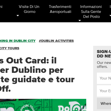
ni
Visite Di Un 
Trasferimenti 
Informazioni 
Giorno
Aeroportuali
Sulla Gente 
Del Posto
ING IN DUBLIN CITY
#DUBLIN ACTIVITIES
CITY TOURS
SIGN-
DD N
 Out Card: il
Our news
offers.
per Dublino per
ite guidate e tour
ff.