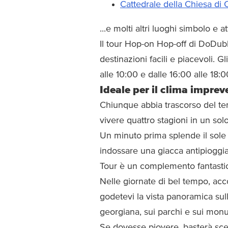
Cattedrale della Chiesa di C
...e molti altri luoghi simbolo e a
Il tour Hop-on Hop-off di DoDubl
destinazioni facili e piacevoli. 
alle 10:00 e dalle 16:00 alle 18:0
Ideale per il clima imprev
Chiunque abbia trascorso del te
vivere quattro stagioni in un sol
Un minuto prima splende il sole 
indossare una giacca antipiogg
Tour è un complemento fantasti
Nelle giornate di bel tempo, ac
godetevi la vista panoramica sull
georgiana, sui parchi e sui monu
Se dovesse piovere, basterà scen