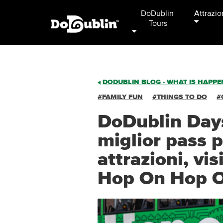
DoDublin 
Attrazio
Tours
DODUBLIN BLOG - WHAT IS HAPPEN
#FAMILY FUN
#THINGS TO DO
#
DoDublin Days
miglior pass 
attrazioni, vis
Hop On Hop O