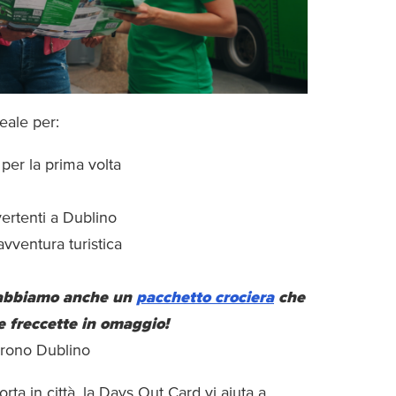
eale per:
 per la prima volta
vertenti a Dublino
vventura turistica
abbiamo anche un
pacchetto crociera
che
le freccette in omaggio!
oprono Dublino
rta in città, la Days Out Card vi aiuta a