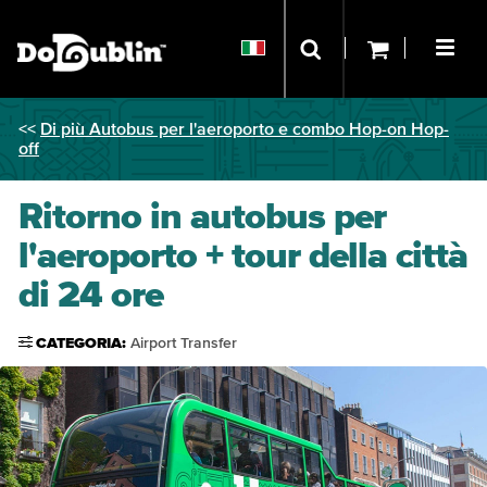
<<
Di più Autobus per l'aeroporto e combo Hop-on Hop-
off
Ritorno in autobus per
l'aeroporto + tour della città
di 24 ore
CATEGORIA:
Airport Transfer