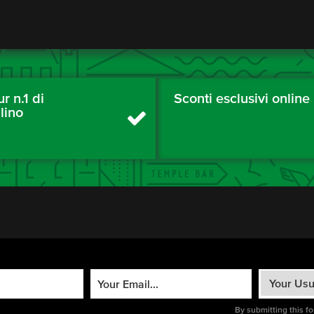
ur n.1 di
Sconti esclusivi online
lino
By submitting this f