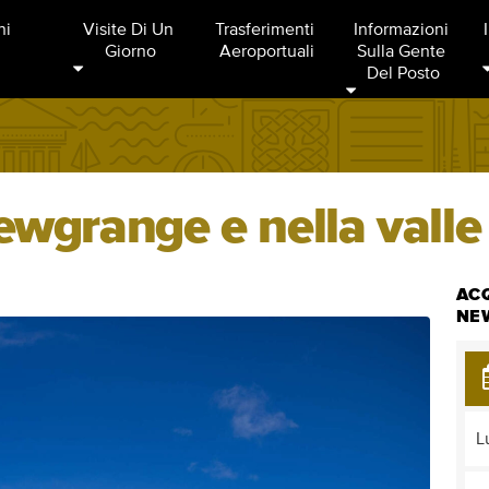
ni
Visite Di Un 
Trasferimenti 
Informazioni 
Giorno
Aeroportuali
Sulla Gente 
Del Posto
Newgrange e nella vall
ACQ
NEW
L