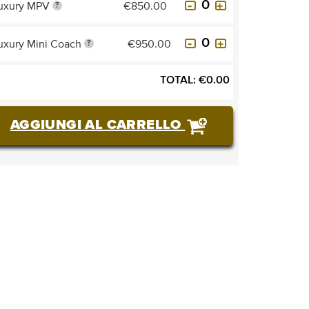
uxury MPV
€850.00
?
uxury Mini Coach
€950.00
?
TOTAL:
€
0.00
AGGIUNGI AL CARRELLO
ACQUISTARE BIGLIETTI