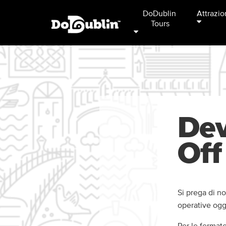
DoDublin 
Attrazio
Tours
Dev
Off
Si prega di n
operative oggi