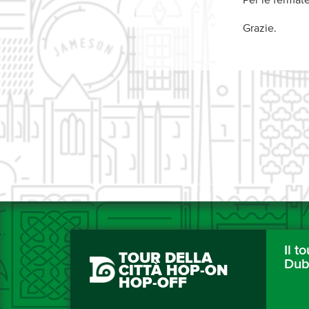
Per le fermate
Grazie.
Il to
TOUR DELLA
Dub
CITTÀ HOP-ON
HOP-OFF