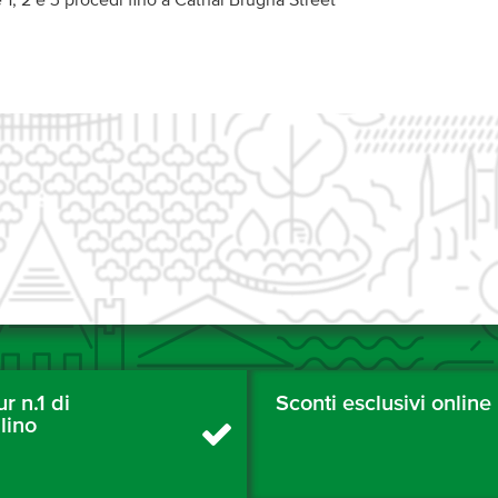
 1, 2 e 3 procedi fino a Cathal Brugha Street
ur n.1 di
Sconti esclusivi online
lino