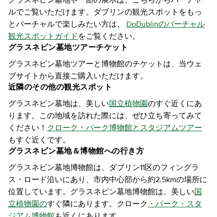
グラスネビン墓地や一部の展示は、こちらからバーチャ
ルでご覧いただけます。ダブリンの観光スポットをもっ
とバーチャルで楽しみたい方は、
DoDublinのバーチャル
観光スポットガイド
をご覧ください。
グラスネビン墓地ツアーチケット
グラスネビン墓地ツアーと博物館のチケットは、当ウェ
ブサイトから直接ご購入いただけます。
近隣のその他の観光スポット
グラスネビン墓地は、美しい
国立植物園
のすぐ近くにあ
ります。この地域を訪れた際には、ぜひ立ち寄ってみて
ください！
クローク・パーク博物館とスタジアムツアー
もすぐ近くです。
グラスネビン墓地＆博物館への行き方
グラスネビン墓地博物館は、ダブリン11区のフィングラ
ス・ロード沿いにあり、市内中心部から約2.5kmの場所に
位置しています。グラスネビン墓地博物館は、美しい
国
立植物園の
すぐ隣にあります。クローク
・パーク・スタ
ジアム博物館
も近くにあります。