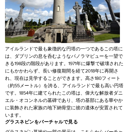
アイルランドで最も象徴的な円塔の一つであるこの塔に
は、ダブリンの息を呑むようなパノラマビューを一望で
きる198段の階段があります。1971年に爆撃で破壊された
にもかかわらず、長い修復期間を経て2018年に再開さ
れ、現在は見学することができます。高さ180フィート
（約55メートル）を誇る、アイルランドで最も高い円塔
です。1854年に建てられたこの塔は、偉大な解放者ダニ
エル・オコンネルの墓碑であり、塔の基部にある華やか
に装飾された家族の地下納骨堂に彼の遺体が安置されて
います。
グラスネビンをバーチャルで見る