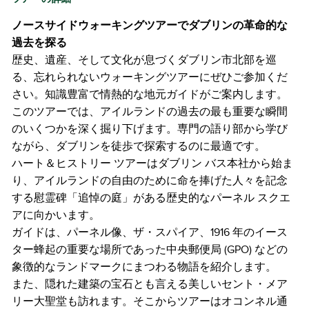
ノースサイドウォーキングツアーでダブリンの革命的な
過去を探る
歴史、遺産、そして文化が息づくダブリン市北部を巡
る、忘れられないウォーキングツアーにぜひご参加くだ
さい。知識豊富で情熱的な地元ガイドがご案内します。
このツアーでは、アイルランドの過去の最も重要な瞬間
のいくつかを深く掘り下げます。専門の語り部から学び
ながら、ダブリンを徒歩で探索するのに最適です。
ハート＆ヒストリー ツアーはダブリン バス本社から始ま
り、アイルランドの自由のために命を捧げた人々を記念
する慰霊碑「追悼の庭」がある歴史的なパーネル スクエ
アに向かいます。
ガイドは、パーネル像、ザ・スパイア、1916 年のイース
ター蜂起の重要な場所であった中央郵便局 (GPO) などの
象徴的なランドマークにまつわる物語を紹介します。
また、隠れた建築の宝石とも言える美しいセント・メア
リー大聖堂も訪れます。そこからツアーはオコンネル通