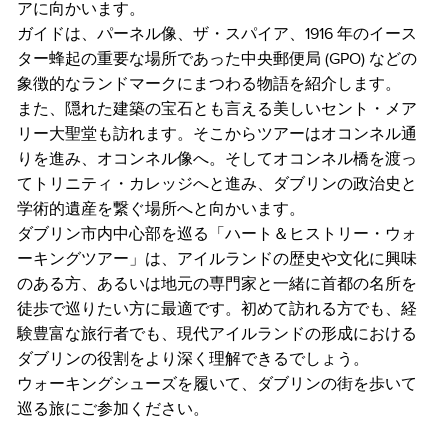
アに向かいます。
ガイドは、パーネル像、ザ・スパイア、1916 年のイース
ター蜂起の重要な場所であった中央郵便局 (GPO) などの
象徴的なランドマークにまつわる物語を紹介します。
また、隠れた建築の宝石とも言える美しいセント・メア
リー大聖堂も訪れます。そこからツアーはオコンネル通
りを進み、オコンネル像へ。そしてオコンネル橋を渡っ
てトリニティ・カレッジへと進み、ダブリンの政治史と
学術的遺産を繋ぐ場所へと向かいます。
ダブリン市内中心部を巡る「ハート＆ヒストリー・ウォ
ーキングツアー」は、アイルランドの歴史や文化に興味
のある方、あるいは地元の専門家と一緒に首都の名所を
徒歩で巡りたい方に最適です。初めて訪れる方でも、経
験豊富な旅行者でも、現代アイルランドの形成における
ダブリンの役割をより深く理解できるでしょう。
ウォーキングシューズを履いて、ダブリンの街を歩いて
巡る旅にご参加ください。