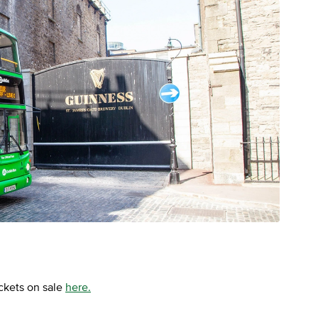
ckets on sale
here.