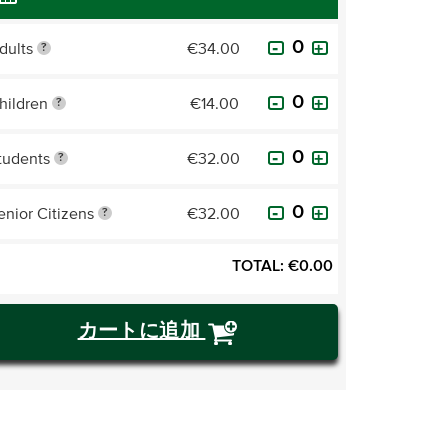
dults
€34.00
?
hildren
€14.00
?
tudents
€32.00
?
enior Citizens
€32.00
?
TOTAL:
€
0.00
カートに追加
チケットを購入