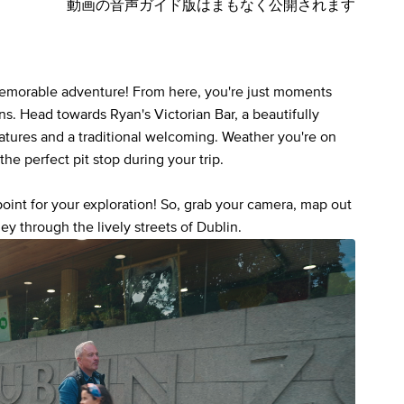
動画の音声ガイド版はまもなく公開されます
 memorable adventure! From here, you're just moments
ns. Head towards Ryan's Victorian Bar, a beautifully
eatures and a traditional welcoming. Weather you're on
 the perfect pit stop during your trip.
 point for your exploration! So, grab your camera, map out
ey through the lively streets of Dublin.