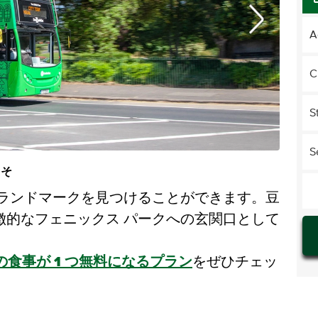
A
C
S
S
こそ
ランドマークを見つけることができます。豆
象徴的なフェニックス パークへの玄関口として
分の食事が 1 つ無料になるプラン
をぜひチェッ