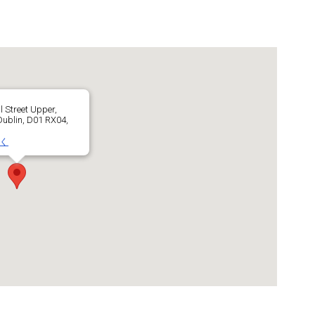
l Street Upper,
 Dublin, D01 RX04,
く