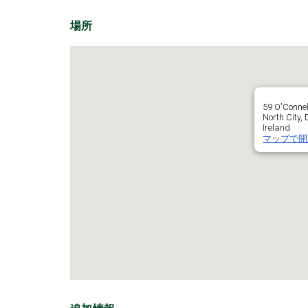
場所
59 O'Connel
North City,
Ireland
マップで開