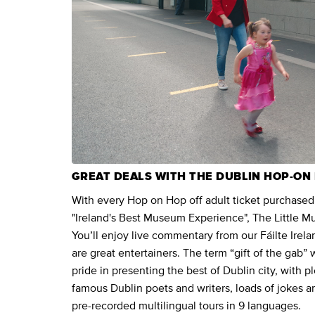
GREAT DEALS WITH THE DUBLIN HOP-ON
With every Hop on Hop off adult ticket purchased, 
"Ireland's Best Museum Experience", The Little Mu
You’ll enjoy live commentary from our Fáilte Irela
are great entertainers. The term “gift of the gab”
pride in presenting the best of Dublin city, with p
famous Dublin poets and writers, loads of jokes a
pre-recorded multilingual tours in 9 languages.