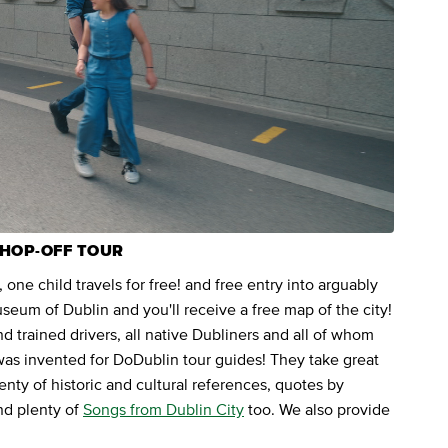
 HOP-OFF TOUR
one child travels for free! and free entry into arguably
seum of Dublin and you'll receive a free map of the city!
nd trained drivers, all native Dubliners and all of whom
 was invented for DoDublin tour guides! They take great
lenty of historic and cultural references, quotes by
nd plenty of
Songs from Dublin City
too. We also provide