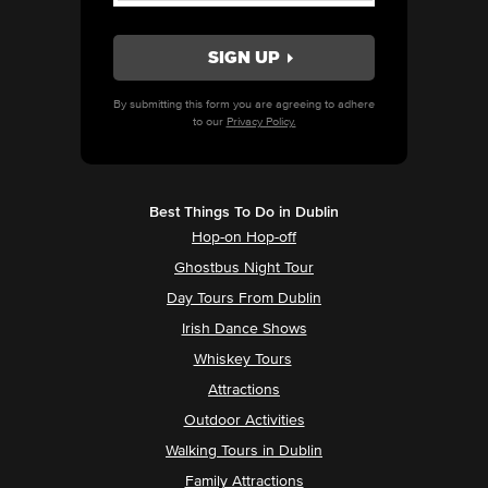
By submitting this form you are agreeing to adhere
to our
Privacy Policy.
Best Things To Do in Dublin
Hop-on Hop-off
Ghostbus Night Tour
Day Tours From Dublin
Irish Dance Shows
Whiskey Tours
Attractions
Outdoor Activities
Walking Tours in Dublin
Family Attractions