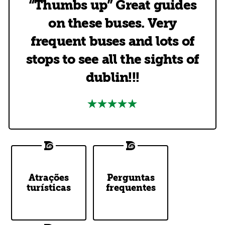
“Thumbs up” Great guides
on these buses. Very
frequent buses and lots of
stops to see all the sights of
dublin!!!
DoDublin
Atrações
Top Questions
Perguntas
Tour Stops
turísticas
frequentes
Answered