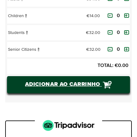
€14.00
Children
?
€32.00
Students
?
€32.00
Senior Citizens
?
TOTAL:
€
0.00
ADICIONAR AO CARRINHO