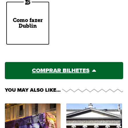
Como fazer
Our Two
Dublin
Cents
COMPRAR BILHETES
YOU MAY ALSO LIKE…