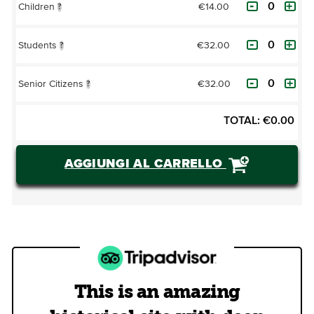
€14.00
Children
?
€32.00
Students
?
€32.00
Senior Citizens
?
TOTAL:
€
0.00
AGGIUNGI AL CARRELLO
This is an amazing