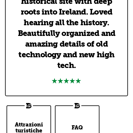
historical site with deep
roots into Ireland. Loved
hearing all the history.
Beautifully organized and
amazing details of old
technology and new high
tech.
Attrazioni
DoDublin
Top Questions
FAQ
Tour Stops
turistiche
Answered