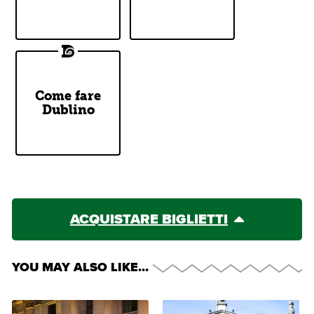
Come fare
Our Two
Dublino
Cents
ACQUISTARE BIGLIETTI
YOU MAY ALSO LIKE…