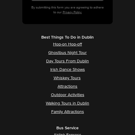
By submitting this form you are agreeing to adhere
to our
Privacy Policy.
Best Things To Do in Dublin
Hop-on Hop-off
Ghostbus Night Tour
Day Tours From Dublin
Irish Dance Shows
Whiskey Tours
Attractions
Outdoor Activities
Walking Tours in Dublin
Family Attractions
Bus Service
Airlink Express