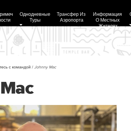
римеч
Однодневные 
Трансфер Из 
Информация 
ности
Туры
Аэропорта
О Местных 
Жителях
тесь с командой
/
Johnny Mac
 Mac