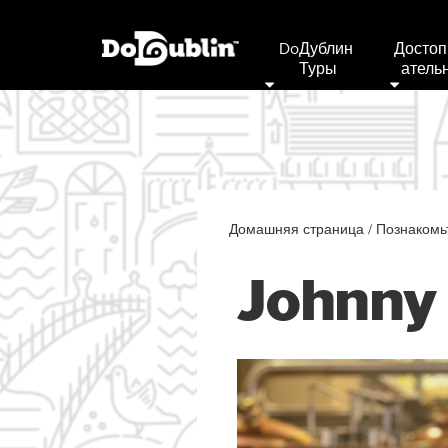
DoДублин 
Достоп
Туры
Атель
Домашняя страница
/
Познакомь
Johnny