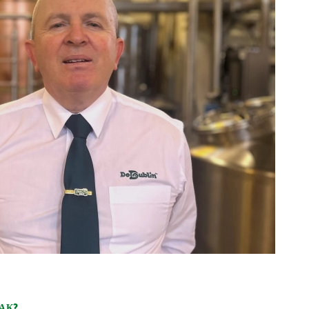
 ......