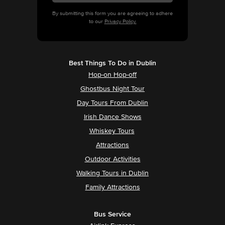
By submitting this form you are agreeing to adhere
to our
Privacy Policy.
Best Things To Do in Dublin
Hop-on Hop-off
Ghostbus Night Tour
Day Tours From Dublin
Irish Dance Shows
Whiskey Tours
Attractions
Outdoor Activities
Walking Tours in Dublin
Family Attractions
Bus Service