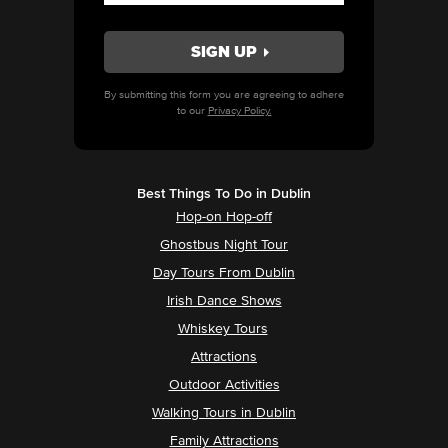
By submitting this form you are agreeing to adhere
to our
Privacy Policy.
Best Things To Do in Dublin
Hop-on Hop-off
Ghostbus Night Tour
Day Tours From Dublin
Irish Dance Shows
Whiskey Tours
Attractions
Outdoor Activities
Walking Tours in Dublin
Family Attractions