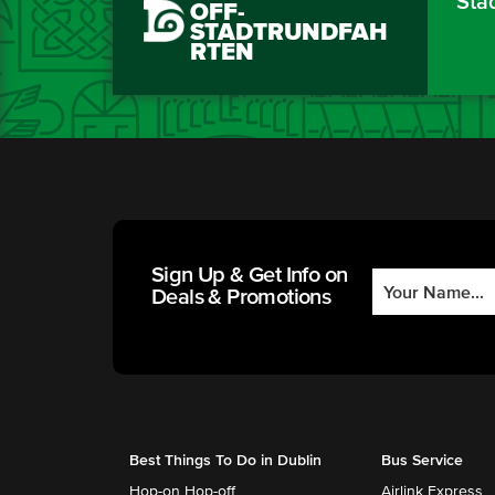
Sta
OFF-
STADTRUNDFAH
RTEN
Sign Up & Get Info on
Deals & Promotions
Best Things To Do in Dublin
Bus Service
Hop-on Hop-off
Airlink Express