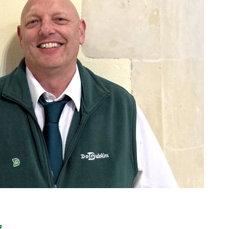
N? ………