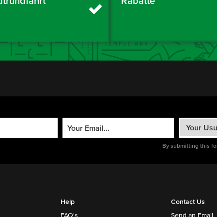
dtrundfahrt
Rabatte
By submitting this f
Help
Contact Us
FAQ's
Send an Email