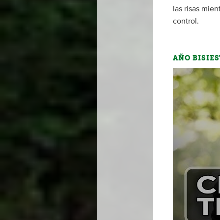
las risas mie
control.
AÑO BISIES