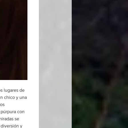
os lugares de
Un chico y una
los
 púrpura con
miradas se
 diversión y