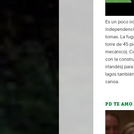
Es un poco ir
independencia
tomas. La fug
torre de 45 p
mecánico). Co
con la constr
irlandés) para
lagos también
canoa.
PD TE AMO 