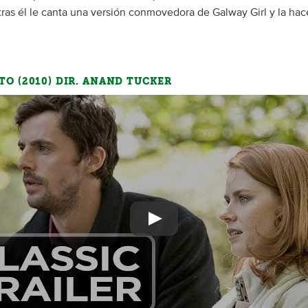
ntras él le canta una versión conmovedora de Galway Girl y la hac
TO (2010) DIR. ANAND TUCKER