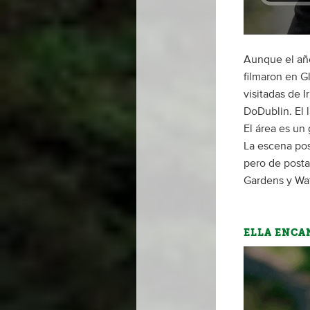
Aunque el año
filmaron en G
visitadas de I
DoDublin. El 
El área es un
La escena pos
pero de posta
Gardens y Wat
ELLA ENCAN