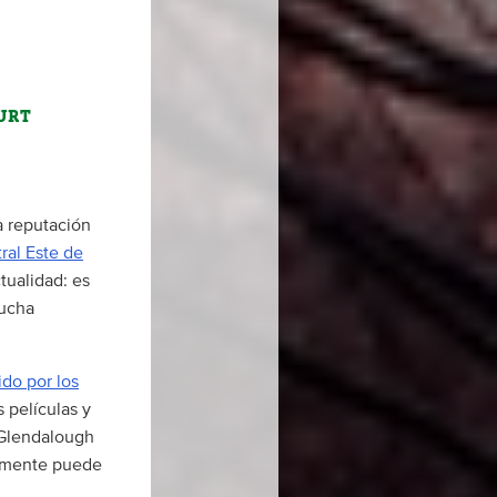
URT
a reputación
ral Este de
tualidad: es
mucha
ido por los
 películas y
 Glendalough
almente puede