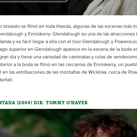
 bisiesto se filmó en toda Irlanda, algunas de las escenas más 
lendalough y Enniskerry. Glendalough es una de las atracciones t
rlanda y es fácil llegar a ella con el tour Glendalough y Powersco
lago superior en Glendalough aparece en la escena de la boda en 
 gran día y tiene una variedad de caminatas y rutas de senderismo
terior a la boda se filmó en las cercanías de Enniskerry, un pue
l en las estribaciones de las montañas de Wicklow, cerca de Po
erfall.
TADA (2004) DIR. TOMMY O'HAVER