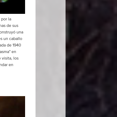
 por la
has de sus
construyó una
es un caballo
cada de 1940
tasma" en
visita, los
andar en