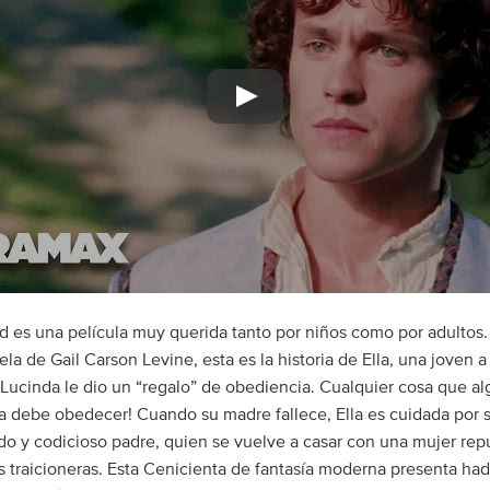
d es una película muy querida tanto por niños como por adultos.
a de Gail Carson Levine, esta es la historia de Ella, una joven a
Lucinda le dio un “regalo” de obediencia. Cualquier cosa que al
la debe obedecer! Cuando su madre fallece, Ella es cuidada por 
o y codicioso padre, quien se vuelve a casar con una mujer re
as traicioneras. Esta Cenicienta de fantasía moderna presenta had