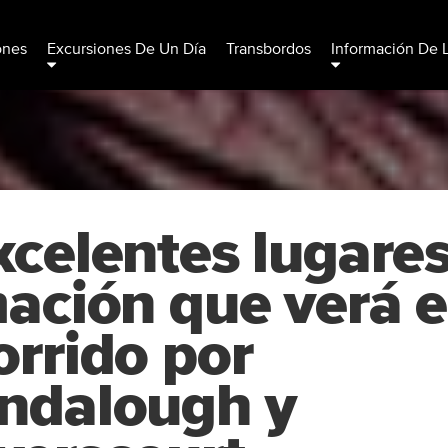
ones
Excursiones De Un Día
Transbordos
Información De 
xcelentes lugare
mación que verá 
orrido por
ndalough y