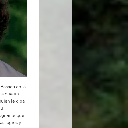
 Basada en la
 la que un
guien le diga
su
pugnante que
as, ogros y