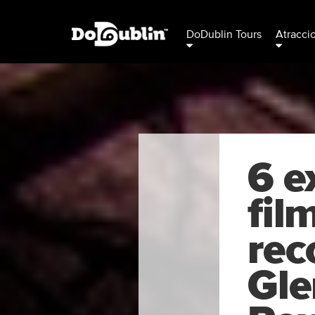
DoDublin Tours
Atracci
6 e
fil
rec
Gle