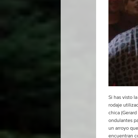
Si has visto l
rodaje utiliz
chica (Gerard 
ondulantes pá
un arroyo que
encuentran co