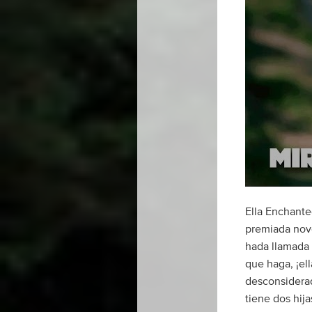
Ella Enchante
premiada novel
hada llamada 
que haga, ¡el
desconsiderad
tiene dos hij