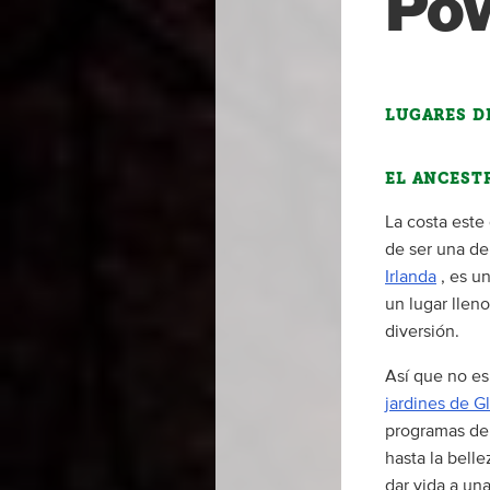
Pow
LUGARES D
EL ANCEST
La costa este
de ser una de
Irlanda
, es un
un lugar lleno
diversión.
Así que no es
jardines de 
programas de 
hasta la bell
dar vida a un