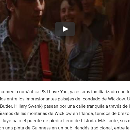
a comedia romántica PS I Love You, ya estarás familiarizado con l
ados entre los impresionantes paisajes del condado de Wicklow. 
Butler, Hillary Swank) pasean por una calle tranquila a través de 
ramos de las montañas de Wicklow en Irlanda, teñidos de brezo
 fluye bajo el puente de piedra lleno de historia. Más tarde, sus 
n una pinta de Guinness en un pub irlandés tradicional, entre la