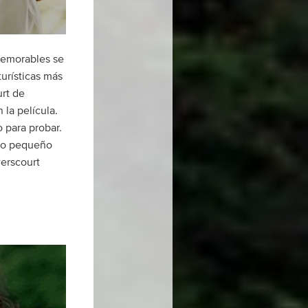
memorables se
urísticas más
urt de
la película.
 para probar.
blo pequeño
werscourt