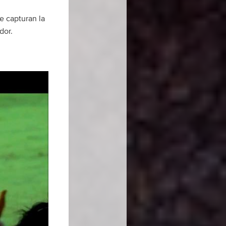
e capturan la
dor.