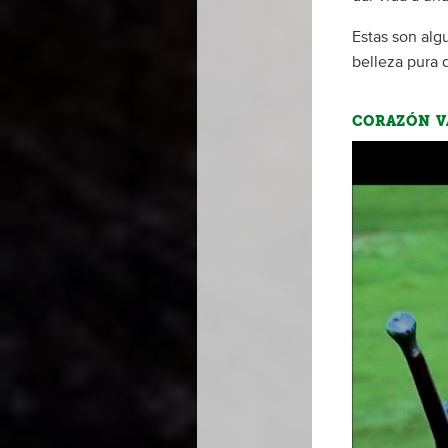
Estas son alg
belleza pura 
CORAZÓN VA