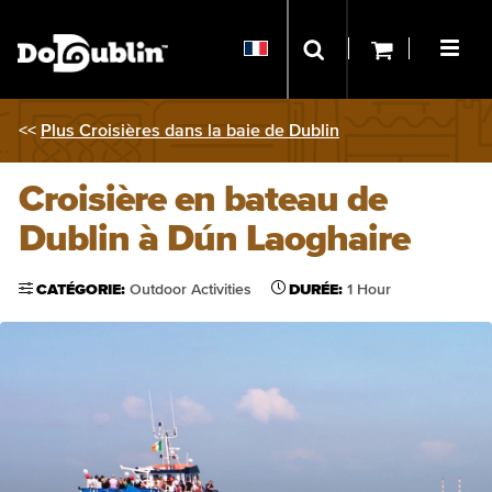
<<
Plus Croisières dans la baie de Dublin
Croisière en bateau de
Dublin à Dún Laoghaire
CATÉGORIE:
Outdoor Activities
DURÉE:
1 Hour