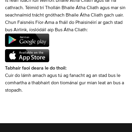
is fearr luach idir Aerfort Bhaile Átha Cliath agus lár na
cathrach. Téimid trí Thollán Bhaile Átha Cliath agus mar sin
seachnaímid trácht gnóthach Bhaile Átha Cliath gach uair.
Chun Faisnéis Fíor-Ama a fháil do Phaisinéirí ar gach stad
bus Airlink, íoslódáil aip Bus Átha Cliath:
Tabhair faoi deara le do thoil:
Cuir do lámh amach agus tú ag fanacht ag an stad bus le
comhartha a thabhairt don tiománaí gur mian leat an bus a
stopadh.