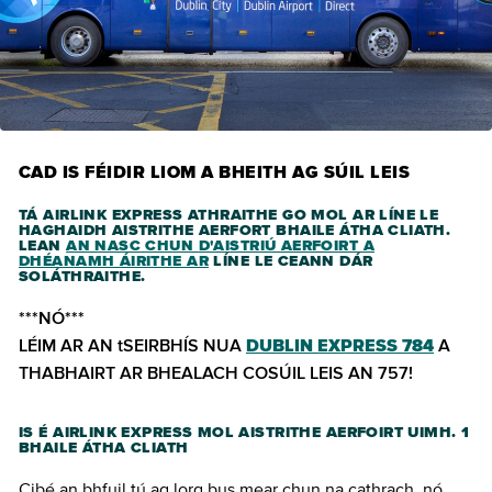
CAD IS FÉIDIR LIOM A BHEITH AG SÚIL LEIS
TÁ AIRLINK EXPRESS ATHRAITHE GO MOL AR LÍNE LE
HAGHAIDH AISTRITHE AERFORT BHAILE ÁTHA CLIATH.
LEAN
AN NASC CHUN D'AISTRIÚ AERFOIRT A
DHÉANAMH ÁIRITHE AR
LÍNE LE CEANN DÁR
SOLÁTHRAITHE.
***NÓ***
LÉIM AR AN tSEIRBHÍS NUA
DUBLIN EXPRESS 784
A
THABHAIRT AR BHEALACH COSÚIL LEIS AN 757!
IS É AIRLINK EXPRESS MOL AISTRITHE AERFOIRT UIMH. 1
BHAILE ÁTHA CLIATH
Cibé an bhfuil tú ag lorg bus mear chun na cathrach, nó