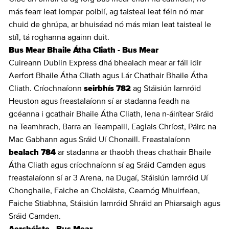
más fearr leat iompar poiblí, ag taisteal leat féin nó mar
chuid de ghrúpa, ar bhuiséad nó más mian leat taisteal le
stíl, tá roghanna againn duit.
Bus Mear Bhaile Átha Cliath - Bus Mear
Cuireann Dublin Express dhá bhealach mear ar fáil idir
Aerfort Bhaile Átha Cliath agus Lár Chathair Bhaile Átha
Cliath. Críochnaíonn
seirbhís 782
ag Stáisiún Iarnróid
Heuston agus freastalaíonn sí ar stadanna feadh na
gcéanna i gcathair Bhaile Átha Cliath, lena n-áirítear Sráid
na Teamhrach, Barra an Teampaill, Eaglais Chríost, Páirc na
Mac Gabhann agus Sráid Uí Chonaill. Freastalaíonn
bealach 784
ar stadanna ar thaobh theas chathair Bhaile
Átha Cliath agus críochnaíonn sí ag Sráid Camden agus
freastalaíonn sí ar 3 Arena, na Dugaí, Stáisiún Iarnróid Uí
Chonghaile, Faiche an Choláiste, Cearnóg Mhuirfean,
Faiche Stiabhna, Stáisiún Iarnróid Shráid an Phiarsaigh agus
Sráid Camden.