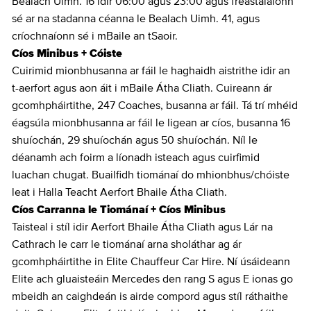
Bealach Uimh. 16 idir 06:00 agus 23:00 agus freastalaíonn
sé ar na stadanna céanna le Bealach Uimh. 41, agus
críochnaíonn sé i mBaile an tSaoir.
Cíos Minibus + Cóiste
Cuirimid mionbhusanna ar fáil le haghaidh aistrithe idir an
t-aerfort agus aon áit i mBaile Átha Cliath. Cuireann ár
gcomhpháirtithe, 247 Coaches, busanna ar fáil. Tá trí mhéid
éagsúla mionbhusanna ar fáil le ligean ar cíos, busanna 16
shuíochán, 29 shuíochán agus 50 shuíochán. Níl le
déanamh ach foirm a líonadh isteach agus cuirfimid
luachan chugat. Buailfidh tiománaí do mhionbhus/chóiste
leat i Halla Teacht Aerfort Bhaile Átha Cliath.
Cíos Carranna le Tiománaí + Cíos Minibus
Taisteal i stíl idir Aerfort Bhaile Átha Cliath agus Lár na
Cathrach le carr le tiománaí arna sholáthar ag ár
gcomhpháirtithe in Elite Chauffeur Car Hire. Ní úsáideann
Elite ach gluaisteáin Mercedes den rang S agus E ionas go
mbeidh an caighdeán is airde compord agus stíl ráthaithe