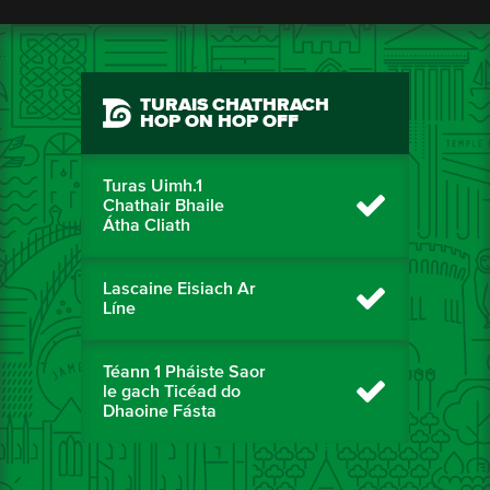
TURAIS CHATHRACH
HOP ON HOP OFF
Turas Uimh.1
Chathair Bhaile
Átha Cliath
Lascaine Eisiach Ar
Líne
Téann 1 Pháiste Saor
le gach Ticéad do
Dhaoine Fásta