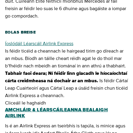
duit. Cuireann Elite feithiclí mionbhus Mercedes ar fáil
freisin ar féidir leo suas le 6 dhuine agus bagáiste a iompar
go compordach.
EOLAS BREISE
Íoslódáil Léarscáil Airlink Express
Is féidir ticéid a cheannach le hairgead tirim go díreach ar
an mbus. Bíodh an táille cheart réidh agat le do thoil mar
b’fhéidir nach mbeidh an tiománaí in ann athrú a thabhairt.
Tabhair faoi deara;
Ní féidir linn glacadh le híocaíochtaí
cárta creidmheasa ná dochair ar an mbus.
Is féidir Cártaí
Leap Cuairteoirí agus Cártaí Leap a úsáid freisin chun ticéid
Airlink Express a cheannach.
Cliceáil le haghaidh
AMCHLÁIR & LÉARSCÁILEANNA BEALAIGH
AIRLINK
Is é an Airlink Express an tseirbhís is tapúla, is minice agus