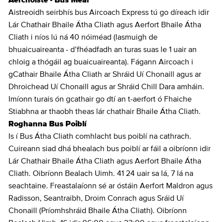
Aerchóiste - Bus Mear
Aistreoidh seirbhís bus Aircoach Express tú go díreach idir
Lár Chathair Bhaile Átha Cliath agus Aerfort Bhaile Átha
Cliath i níos lú ná 40 nóiméad (lasmuigh de
bhuaicuaireanta - d’fhéadfadh an turas suas le 1 uair an
chloig a thógáil ag buaicuaireanta). Fágann Aircoach i
gCathair Bhaile Átha Cliath ar Shráid Uí Chonaill agus ar
Dhroichead Uí Chonaill agus ar Shráid Chill Dara amháin.
Imíonn turais ón gcathair go dtí an t-aerfort ó Fhaiche
Stiabhna ar thaobh theas lár chathair Bhaile Átha Cliath.
Roghanna Bus Poiblí
Is í Bus Átha Cliath comhlacht bus poiblí na cathrach.
Cuireann siad dhá bhealach bus poiblí ar fáil a oibríonn idir
Lár Chathair Bhaile Átha Cliath agus Aerfort Bhaile Átha
Cliath. Oibríonn Bealach Uimh. 41 24 uair sa lá, 7 lá na
seachtaine. Freastalaíonn sé ar óstáin Aerfort Maldron agus
Radisson, Seantraibh, Droim Conrach agus Sráid Uí
Chonaill (Príomhshráid Bhaile Átha Cliath). Oibríonn