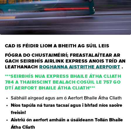
CAD IS FÉIDIR LIOM A BHEITH AG SÚIL LEIS
FÓGRA DO CHUSTAIMÉIRÍ; FREASTALAÍTEAR AR
GACH SEIRBHÍS AIRLINK EXPRESS ANOIS TRÍD AN
LEATHANACH
ROGHANNA AISTRITHE AERFOIRT
.
***SEIRBHÍS NUA EXPRESS BHAILE ÁTHA CLIATH
784 A THAIRISCINT BEALACH COSÚIL LE 757 GO
DTÍ AERFORT BHAILE ÁTHA CLIATH***
Sábháil airgead agus am ó Aerfort Bhaile Átha Cliath
Níos tapúla ná turas tacsaí agus i bhfad níos saoire
freisin!
Aistriú ón aerfort amháin a úsáideann Tollán Bhaile
Átha Cliath