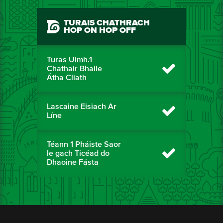
TURAIS CHATHRACH
HOP ON HOP OFF
Turas Uimh.1
Chathair Bhaile
Átha Cliath
Lascaine Eisiach Ar
Líne
Téann 1 Pháiste Saor
le gach Ticéad do
Dhaoine Fásta