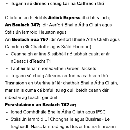
Tugann sé díreach chuig Lár na Cathrach thú
Oibríonn an tseirbhís
Airlink Express
dhá bhealach;
An Bealach 747;
idir Aerfort Bhaile Átha Cliath agus
Stáisiún Iarnróid Heuston agus
An
Bealach
nua 757
idir Aerfort Bhaile Átha Cliath agus
Camden (Slí Charlotte agus Sráid Harcourt)
Ceannaigh ar líne & sábháil nó tabhair cuairt ar ár
nDeasc i dTeacht T1
Labhair lenár n-ionadaithe i Green Jackets
Tugann sé chuig áiteanna ar fud na cathrach thú
Trasnaíonn an tAerlíne trí lár chathair Bhaile Átha Cliath,
mar sin is cuma cá bhfuil tú ag dul, beidh ceann dár
mbealaí ag teacht gar duit.
Freastalaíonn an Bealach 747 ar;
Ionad Comhdhála Bhaile Átha Cliath agus IFSC
Stáisiún Iarnróid Uí Chonghaile agus Busáras - Le
haghaidh Naisc Iarnróid agus Bus ar fud na hÉireann