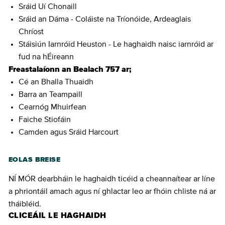
Sráid Uí Chonaill
Sráid an Dáma - Coláiste na Tríonóide, Ardeaglais
Chríost
Stáisiún Iarnróid Heuston - Le haghaidh naisc iarnróid ar
fud na hÉireann
Freastalaíonn an Bealach 757 ar;
Cé an Bhalla Thuaidh
Barra an Teampaill
Cearnóg Mhuirfean
Faiche Stiofáin
Camden agus Sráid Harcourt
EOLAS BREISE
NÍ MÓR dearbháin le haghaidh ticéid a cheannaítear ar líne
a phriontáil amach agus ní ghlactar leo ar fhóin chliste ná ar
tháibléid.
CLICEÁIL LE HAGHAIDH