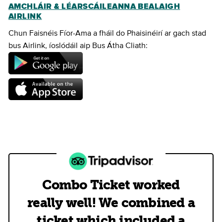
AMCHLÁIR & LÉARSCÁILEANNA BEALAIGH
AIRLINK
Chun Faisnéis Fíor-Ama a fháil do Phaisinéirí ar gach stad
bus Airlink, íoslódáil aip Bus Átha Cliath:
Combo Ticket worked
really well! We combined a
ticket which included a