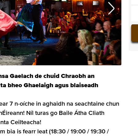
mhsa Gaelach de chuid Chraobh an
nta bheo Ghaelaigh agus blaiseadh
tear 7 n-oíche in aghaidh na seachtaine chun
a hÉireann! Níl turas go Baile Átha Cliath
anta Ceilteacha!
bia is fearr leat (18:30 / 19:00 / 19:30 /