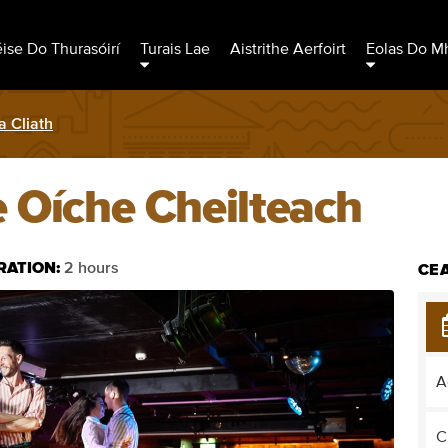
éise Do Thurasóirí
Turais Lae
Aistrithe Aerfoirt
Eolas Do Mh
 Cliath
e Oíche Cheilteach
RATION:
2 hours
CEA
A
C