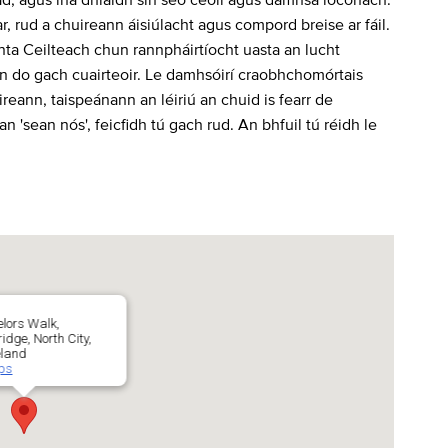
r, rud a chuireann áisiúlacht agus compord breise ar fáil.
nta Ceilteach chun rannpháirtíocht uasta an lucht
n do gach cuairteoir. Le damhsóirí craobhchomórtais
reann, taispeánann an léiriú an chuid is fearr de
'sean nós', feicfidh tú gach rud. An bhfuil tú réidh le
lors Walk,
idge, North City,
eland
aps