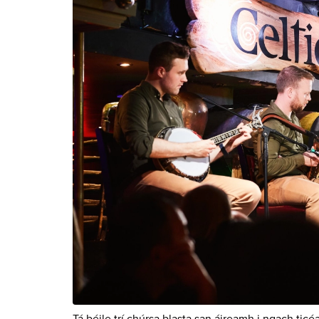
Tá béile trí chúrsa blasta san áireamh i ngach tic