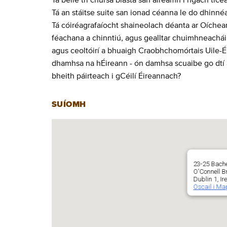
Tá an stáitse suite san ionad céanna le do dhinnéa
Tá cóiréagrafaíocht shaineolach déanta ar Oíchea
féachana a chinntiú, agus gealltar chuimhneachái
agus ceoltóirí a bhuaigh Craobhchomórtais Uile-Éi
dhamhsa na hÉireann - ón damhsa scuaibe go dtí an 
bheith páirteach i gCéilí Éireannach?
SUÍOMH
23-25 Bache
O'Connell Br
Dublin 1, Ir
Oscail i M