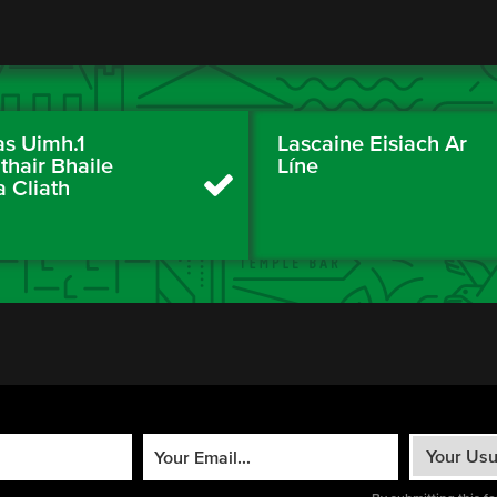
as Uimh.1
Lascaine Eisiach Ar
thair Bhaile
Líne
a Cliath