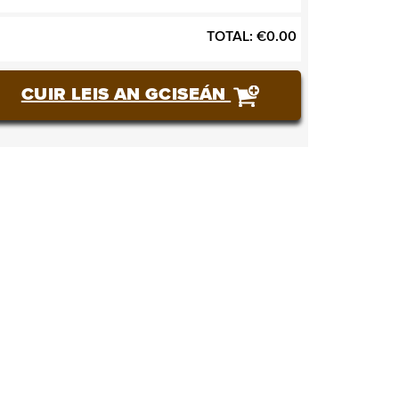
TOTAL:
€
0.00
CUIR LEIS AN GCISEÁN
CEANNAIGH TICÉID