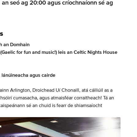
n an seó ag 20:00 agus críochnaíonn sé ag
IS
bh an Domhain
Gaelic for fun and music!) leis an Celtic Nights House
l), lánúineacha agus cairde
ainn Arlington, Droichead Uí Chonaill, atá cáiliúil as a
hsóirí cumasacha, agus atmaisféar corraitheach! Tá an
s taispeánann sé an chuid is fearr de shiamsaíocht