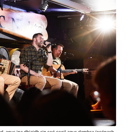
éad, agus ina dhiaidh sin seó ceoil agus damhsa íocónach.