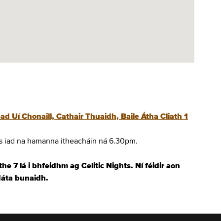
ead Uí Chonaill, Cathair Thuaidh, Baile Átha Cliath 1
is iad na hamanna itheacháin ná 6.30pm.
the 7 lá i bhfeidhm ag Celitic Nights. Ní féidir aon
 dáta bunaidh.