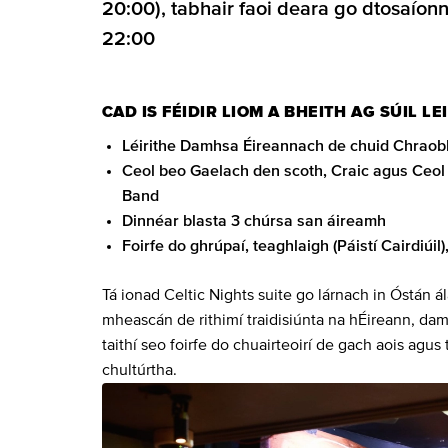
20:00), tabhair faoi deara go dtosaíon
22:00
CAD IS FÉIDIR LIOM A BHEITH AG SÚIL LE
Léirithe Damhsa Éireannach de chuid Chrao
Ceol beo Gaelach den scoth, Craic agus Ceol (
Band
Dinnéar blasta 3 chúrsa san áireamh
Foirfe do ghrúpaí, teaghlaigh (Páistí Cairdiúi
Tá ionad Celtic Nights suite go lárnach in Óstán ál
mheascán de rithimí traidisiúnta na hÉireann, dam
taithí seo foirfe do chuairteoirí de gach aois agu
chultúrtha.