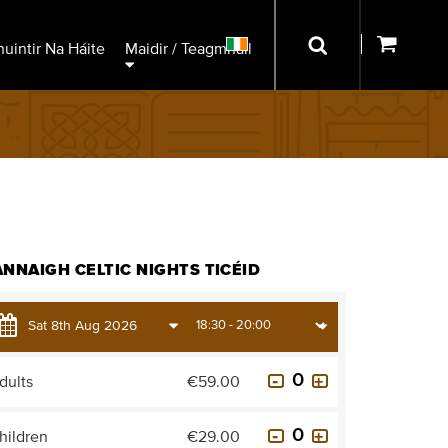
uintir Na Háite
Maidir / Teagmháil
NNAIGH CELTIC NIGHTS TICÉID
dults
€59.00
hildren
€29.00