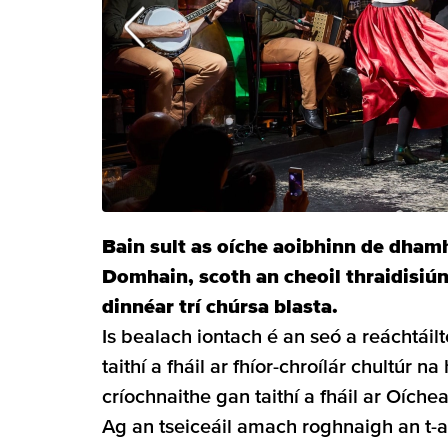
Bain sult as oíche aoibhinn de dha
Domhain, scoth an cheoil thraidisiú
dinnéar trí chúrsa blasta.
Is bealach iontach é an seó a reáchtáil
taithí a fháil ar fhíor-chroílár chultúr n
críochnaithe gan taithí a fháil ar Oíche
Ag an tseiceáil amach roghnaigh an t-am 