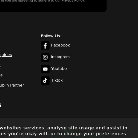
orm you are agreeing to adhere to our
Privacy Policy.
Follow Us
Facebook
quiries
Instagram
t
Youtube
ms
Tiktok
blin Partner
e websites services, analyse site usage and assist in
ies you're okay with or to change your preferences.