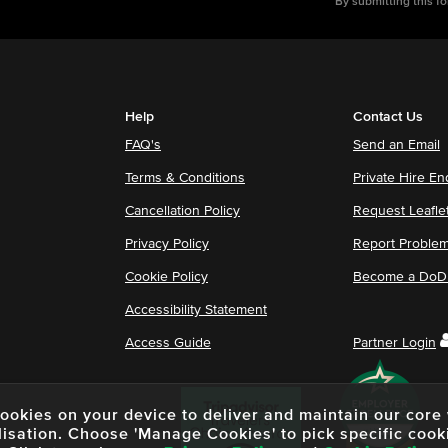
By submitting this f
Help
Contact Us
FAQ's
Send an Email
Terms & Conditions
Private Hire En
Cancellation Policy
Request Leafle
Privacy Policy
Report Proble
Cookie Policy
Become a DoDu
Accessibility Statement
Access Guide
Partner Login
f cookies on your device to deliver and maintain our cor
lisation. Choose 'Manage Cookies' to pick specific cook