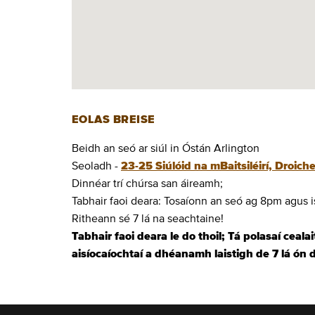
EOLAS BREISE
Beidh an seó ar siúl in Óstán Arlington
Seoladh -
23-25 Siúlóid na mBaitsiléirí, Droich
Dinnéar trí chúrsa san áireamh;
Tabhair faoi deara: Tosaíonn an seó ag 8pm agus 
Ritheann sé 7 lá na seachtaine!
Tabhair faoi deara le do thoil; Tá polasaí cealai
aisíocaíochtaí a dhéanamh laistigh de 7 lá ón