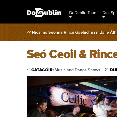
DoDublin Tours
Díol Sp
<<
Níos mó Seónna Rince Gaelacha i mBaile Átha
Seó Ceoil & Rinc
CATAGÓIR:
Music and Dance Shows
DU