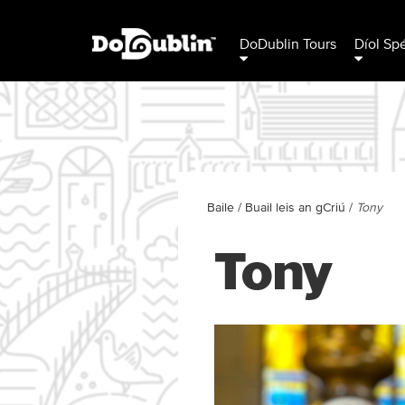
DoDublin Tours
Díol Sp
Baile
/
Buail leis an gCriú
/
Tony
Tony