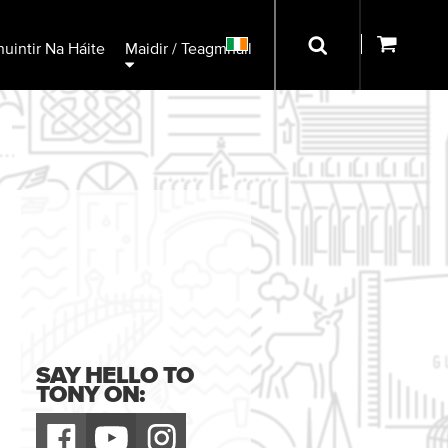
uintir Na Háite
Maidir / Teagmháil
SAY HELLO TO
TONY ON: