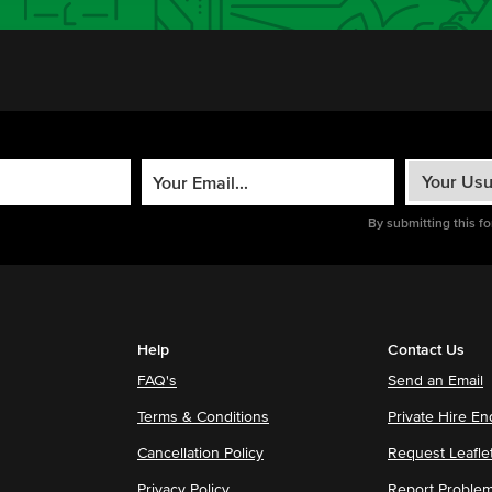
By submitting this f
Help
Contact Us
FAQ's
Send an Email
Terms & Conditions
Private Hire En
Cancellation Policy
Request Leafle
Privacy Policy
Report Proble