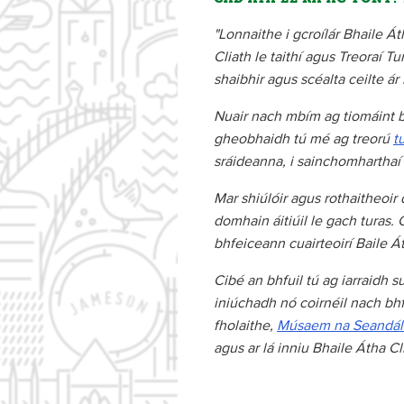
"Lonnaithe i gcroílár Bhaile Á
Cliath le taithí agus Treoraí T
shaibhir agus scéalta ceilte ár
Nuair nach mbím ag tiomáint b
gheobhaidh tú mé ag treorú
tu
sráideanna, i sainchomharthaí
Mar shiúlóir agus rothaitheoi
domhain áitiúil le gach turas.
bhfeiceann cuairteoirí Baile Á
Cibé an bhfuil tú ag iarraidh
iniúchadh nó coirnéil nach bhfu
fholaithe,
Músaem na Seandál
agus ar lá inniu Bhaile Átha Cl