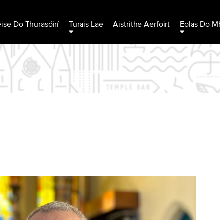
éise Do Thurasóirí
Turais Lae
Aistrithe Aerfoirt
Eolas Do Mh