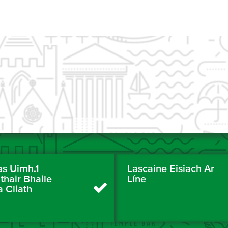
as Uimh.1
Lascaine Eisiach Ar
thair Bhaile
Líne
a Cliath