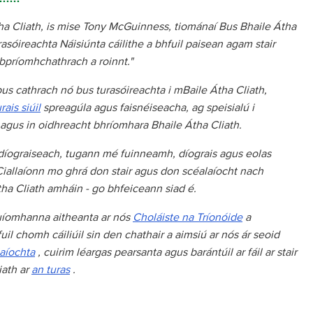
tha Cliath, is mise Tony McGuinness, tiománaí Bus Bhaile Átha
urasóireachta Náisiúnta cáilithe a bhfuil paisean agam stair
 bpríomhchathrach a roinnt."
us cathrach nó bus turasóireachta i mBaile Átha Cliath,
rais siúil
spreagúla agus faisnéiseacha, ag speisialú i
 agus in oidhreacht bhríomhara Bhaile Átha Cliath.
r díograiseach, tugann mé fuinneamh, díograis agus eolas
 Ciallaíonn mo ghrá don stair agus don scéalaíocht nach
tha Cliath amháin - go bhfeiceann siad é.
 suíomhanna aitheanta ar nós
Choláiste na Tríonóide
a
il chomh cáiliúil sin den chathair a aimsiú ar nós ár seoid
aíochta
, cuirim léargas pearsanta agus barántúil ar fáil ar stair
iath ar
an turas
.