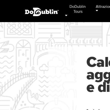
DoDublin 
Attrazio
Tours
Cal
agg
e d