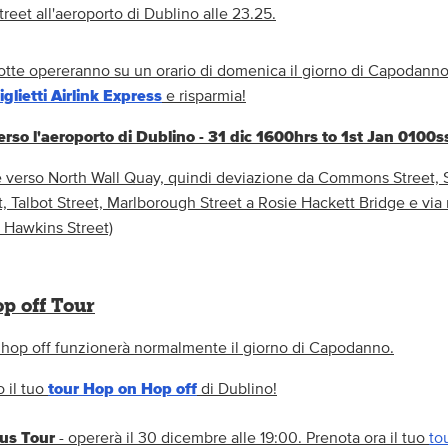
eet all'aeroporto di Dublino alle 23.25.
otte opereranno su un orario di domenica il giorno di Capodanno
iglietti Airlink Express
e risparmia!
erso l'aeroporto di Dublino - 31 dic 1600hrs to 1st Jan 0100s
 verso North Wall Quay, quindi deviazione da Commons Street, Sh
, Talbot Street, Marlborough Street a Rosie Hackett Bridge e via
 Hawkins Street)
p off Tour
n hop off funzionerà normalmente il giorno di Capodanno.
 il tuo
tour Hop on Hop off
di Dublino!
us Tour
- opererà il 30 dicembre alle 19:00. Prenota ora il tuo
to