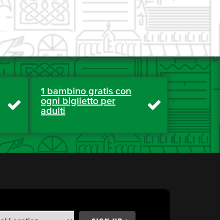
1 bambino gratis con
ogni biglietto per
adulti