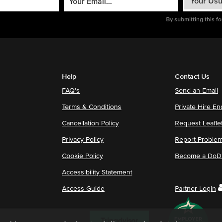
By submitting this f
Help
Contact Us
FAQ's
Send an Email
Terms & Conditions
Private Hire En
Cancellation Policy
Request Leafle
Privacy Policy
Report Proble
Cookie Policy
Become a DoDu
Accessibility Statement
Access Guide
Partner Login