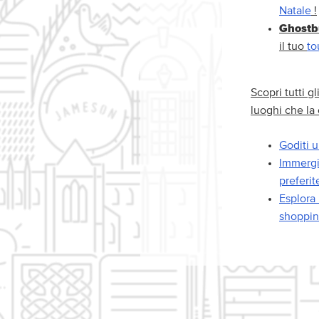
Natale
!
Ghostb
il tuo
to
Scopri tutti g
luoghi che la 
Goditi u
Immergit
preferit
Esplora 
shoppin