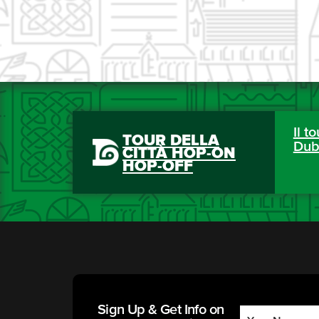
Il to
TOUR DELLA
Dub
CITTÀ HOP-ON
HOP-OFF
Sign Up & Get Info on