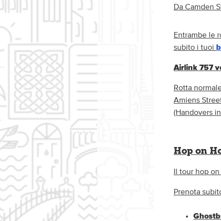
Da Camden Str
Entrambe le r
subito i tuoi
b
Airlink 757 v
Rotta normale
Amiens Street
(Handovers in
Hop on Ho
Il tour hop o
Prenota subito
Ghostb