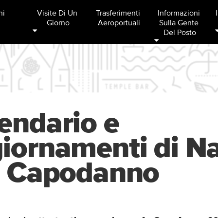
ni
Visite Di Un 
Trasferimenti 
Informazioni 
Giorno
Aeroportuali
Sulla Gente 
Del Posto
endario e
iornamenti di Na
i Capodanno