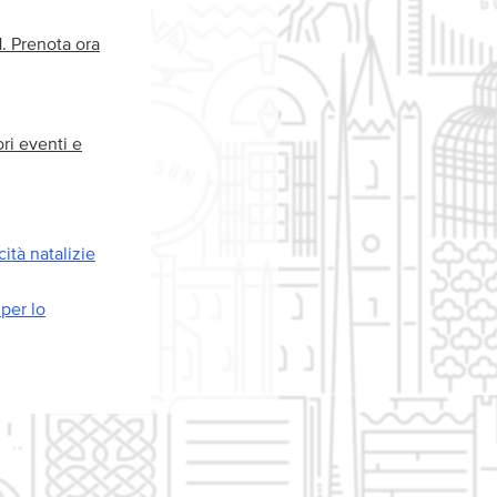
1. Prenota ora
ori eventi e
ità natalizie
 per lo