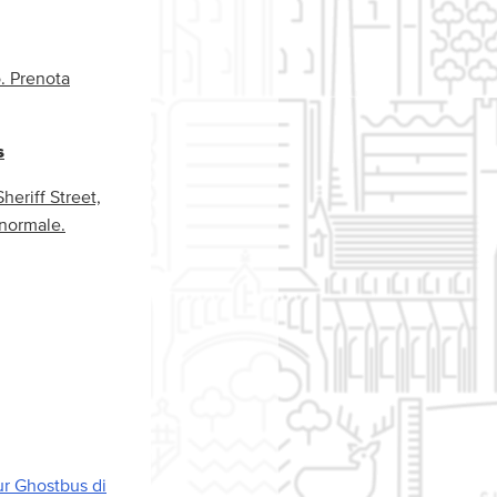
. Prenota
s
eriff Street,
 normale.
ur Ghostbus di