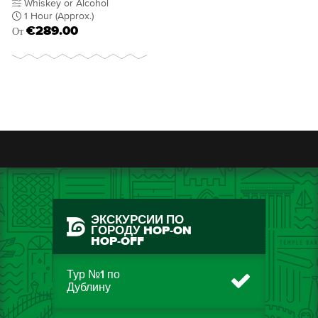
Whiskey or Alcohol
1 Hour (Approx.)
€289.00
От
ЭКСКУРСИИ ПО
ГОРОДУ HOP-ON
HOP-OFF
Тур №1 по
Дублину