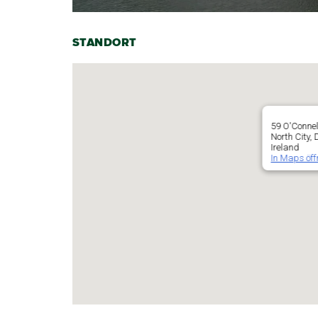
STANDORT
59 O'Connel
North City,
Ireland
In Maps öff