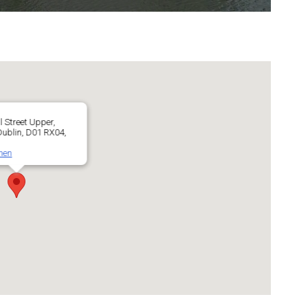
l Street Upper,
 Dublin, D01 RX04,
nen