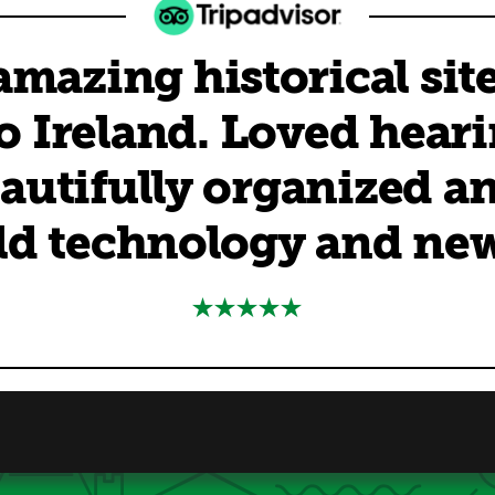
 amazing historical sit
o Ireland. Loved heari
eautifully organized 
old technology and ne