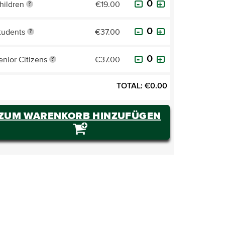
hildren
€19.00
?
tudents
€37.00
?
enior Citizens
€37.00
?
TOTAL:
€
0.00
ZUM WARENKORB HINZUFÜGEN
TICKETS KAUFEN