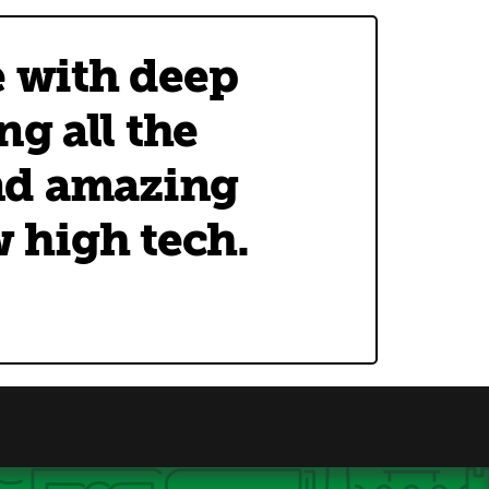
e with deep
ng all the
and amazing
w high tech.