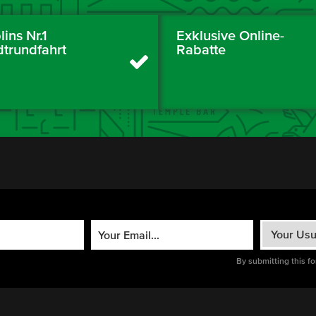
ins Nr.1
Exklusive Online-
dtrundfahrt
Rabatte
By submitting this f