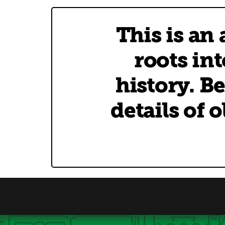
This is an
roots int
history. B
details of 