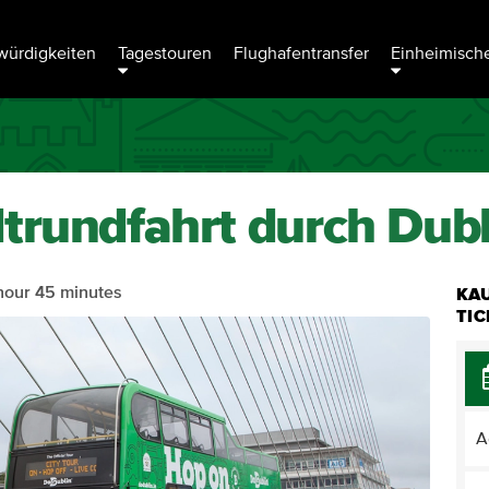
ürdigkeiten
Tagestouren
Flughafentransfer
Einheimische
trundfahrt durch Dubl
hour 45 minutes
KA
TI
A