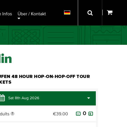
 Infos
Über / Kontakt
in
UFEN 48 HOUR HOP-ON-HOP-OFF TOUR
CKETS
dults
€39.00
?