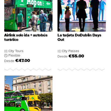
Airlink solo ida + autobús
La tarjeta DoDublin Days
turístico
Out
City Tours
City Passes
Flexible
€55.00
Desde
€47.00
Desde