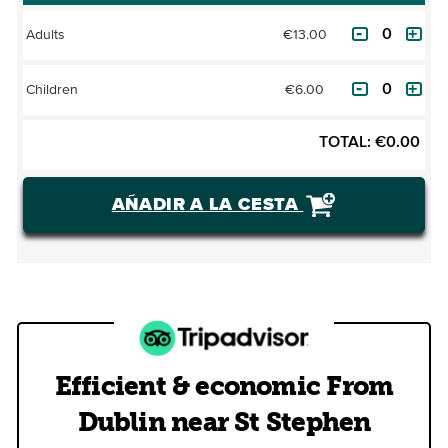
€13.00
Adults
€6.00
Children
TOTAL:
€
0.00
AÑADIR A LA CESTA
Efficient & economic From
Dublin near St Stephen