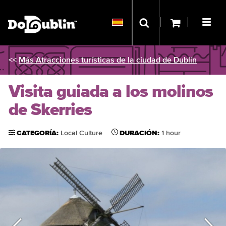
<<
Más Atracciones turísticas de la ciudad de Dublín
Visita guiada a los molinos
de Skerries
CATEGORÍA:
Local Culture
DURACIÓN:
1 hour