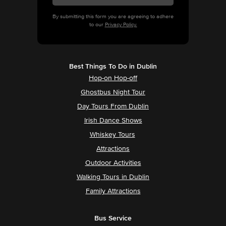
By submitting this form you are agreeing to adhere
to our
Privacy Policy.
Best Things To Do in Dublin
Hop-on Hop-off
Ghostbus Night Tour
Day Tours From Dublin
Irish Dance Shows
Whiskey Tours
Attractions
Outdoor Activities
Walking Tours in Dublin
Family Attractions
Bus Service