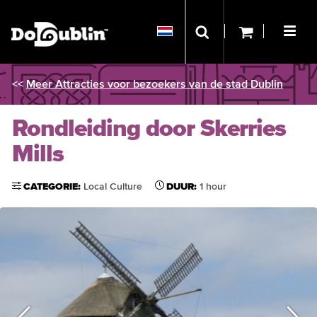
<<
Meer Attracties voor bezoekers van de stad Dublin
Rondleiding door Skerries
Mills
CATEGORIE:
Local Culture
DUUR:
1 hour