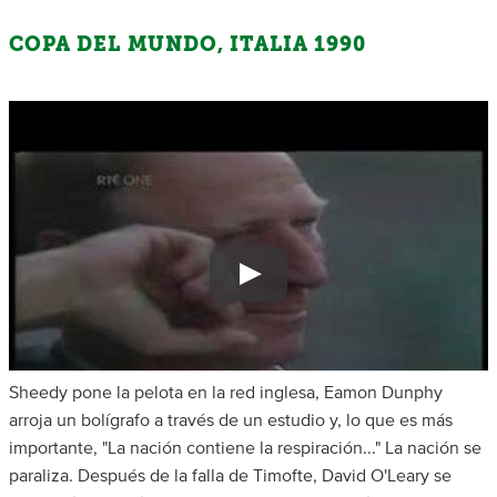
COPA DEL MUNDO, ITALIA 1990
Sheedy pone la pelota en la red inglesa, Eamon Dunphy
arroja un bolígrafo a través de un estudio y, lo que es más
importante, "La nación contiene la respiración..." La nación se
paraliza. Después de la falla de Timofte, David O'Leary se