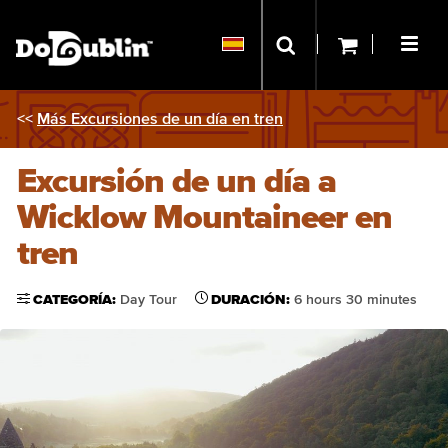
<<
Más Excursiones de un día en tren
Excursión de un día a
Wicklow Mountaineer en
tren
CATEGORÍA:
Day Tour
DURACIÓN:
6 hours 30 minutes