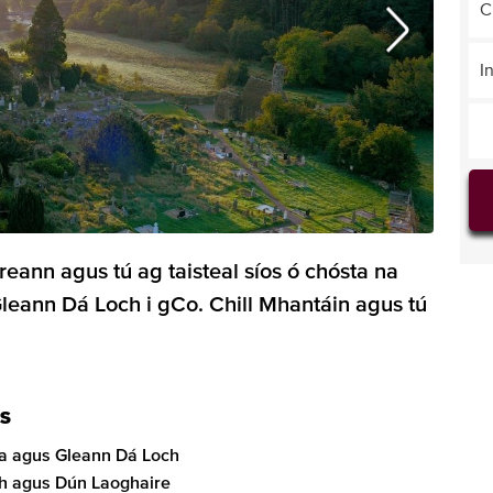
C
I
eann agus tú ag taisteal síos ó chósta na
leann Dá Loch i gCo. Chill Mhantáin agus tú
IS
ca agus Gleann Dá Loch
ath agus Dún Laoghaire