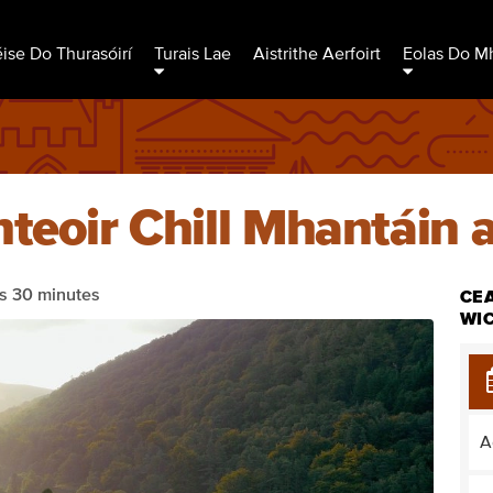
éise Do Thurasóirí
Turais Lae
Aistrithe Aerfoirt
Eolas Do Mh
teoir Chill Mhantáin a
s 30 minutes
CEA
WI
A