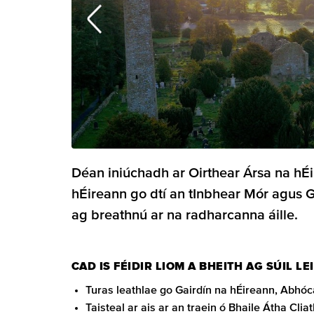
Déan iniúchadh ar Oirthear Ársa na hÉir
hÉireann go dtí an tInbhear Mór agus G
ag breathnú ar na radharcanna áille.
CAD IS FÉIDIR LIOM A BHEITH AG SÚIL LE
Turas leathlae go Gairdín na hÉireann, Abhó
Taisteal ar ais ar an traein ó Bhaile Átha Cli