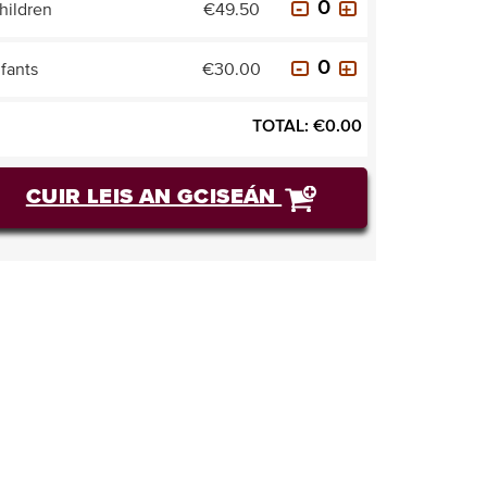
hildren
€49.50
nfants
€30.00
TOTAL:
€
0.00
CUIR LEIS AN GCISEÁN
CEANNAIGH TICÉID