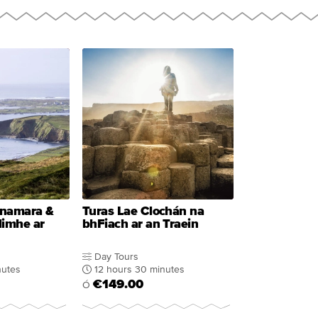
onamara &
Turas Lae Clochán na
limhe ar
bhFiach ar an Traein
Day Tours
nutes
12 hours 30 minutes
€149.00
Ó