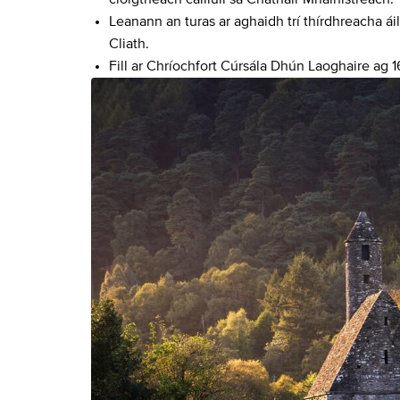
Leanann an turas ar aghaidh trí thírdhreacha áil
Cliath.
Fill ar Chríochfort Cúrsála Dhún Laoghaire ag 1