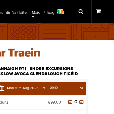
uintir Na Háite
Maidir / Teagmháil
r Traein
NNAIGH RTI - SHORE EXCURSIONS -
CKLOW AVOCA GLENDALOUGH TICÉID
dults
€99.00