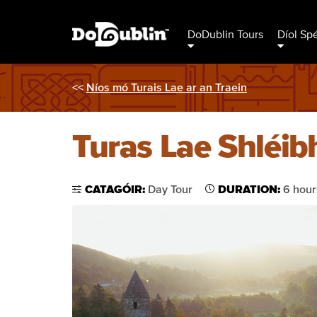
DoDublin Tours
Díol Sp
<<
Níos mó Turais Lae ar an Traein
Turas Lae Shléibh
CATAGÓIR:
Day Tour
DURATION:
6 hour