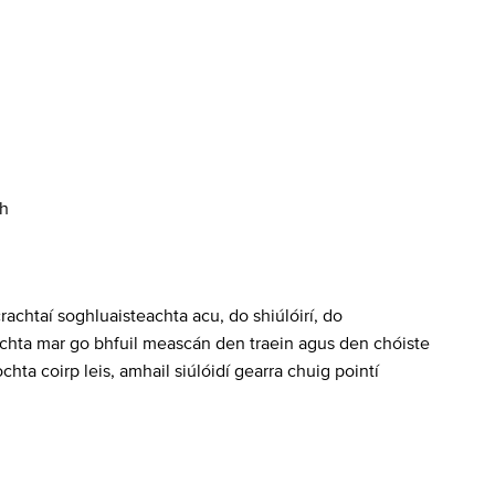
sh
rachtaí soghluaisteachta acu, do shiúlóirí, do
achta mar go bhfuil meascán den traein agus den chóiste
hta coirp leis, amhail siúlóidí gearra chuig pointí