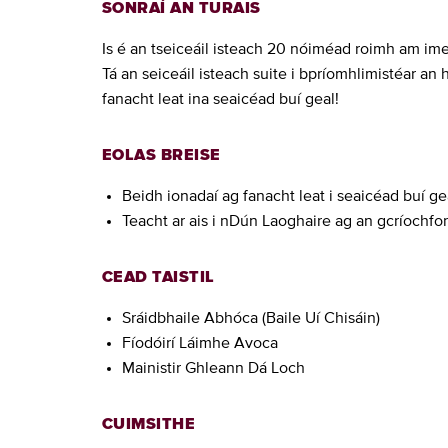
SONRAÍ AN TURAIS
Is é an tseiceáil isteach 20 nóiméad roimh am im
Tá an seiceáil isteach suite i bpríomhlimistéar an 
fanacht leat ina seaicéad buí geal!
EOLAS BREISE
Beidh ionadaí ag fanacht leat i seaicéad buí ge
Teacht ar ais i nDún Laoghaire ag an gcríochfor
CEAD TAISTIL
Sráidbhaile Abhóca (Baile Uí Chisáin)
Fíodóirí Láimhe Avoca
Mainistir Ghleann Dá Loch
CUIMSITHE