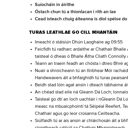
Suíocháin in áirithe
Óstach chun tú a thionlacan i rith an lae
Cead isteach chuig áiteanna is díol spéise do 
TURAS LEATHLAE GO CILL MHANTÁIN
Imeacht ó stáisiún Dhún Laoghaire ag 09:55
Feicfidh tú radharc ardaithe ar Chathair Bhaile 
taisteal ó dheas ó Bhaile Átha Cliath Connolly 
Téann an traein feadh an chósta i dtreo Bhré a
Nuair a shroicheann tú an tInbhear Mór rachaid
Handweavers áit a bhfaighidh tú turas pearsanta
Beidh stad lóin agat ansin i dteach tábhairne áit
An chéad stad eile ná Gleann Dá Loch; lonnaío
Taisteal go dtí an loch uachtair i nGleann Dá 
measc na mbuaicphointí tá Séipéal Reefert, Te
Chathair agus go leor crosanna Ceilteacha.
Siúlfaidh tú ar ais ansin ar chlárchosán áit a bhf
cloigtheach cáiliúil sa Chathair Mhainistreach.