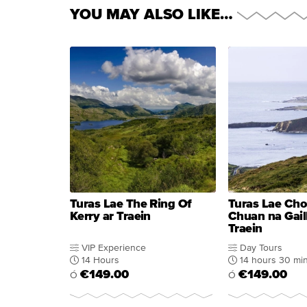
YOU MAY ALSO LIKE…
Turas Lae The Ring Of
Turas Lae Ch
Kerry ar Traein
Chuan na Gail
Traein
VIP Experience
Day Tours
14 Hours
14 hours 30 mi
€149.00
€149.00
Ó
Ó