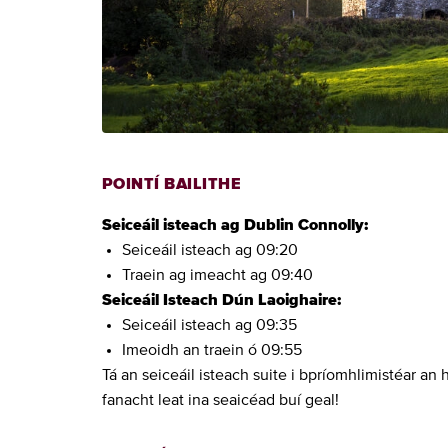
POINTÍ BAILITHE
Seiceáil isteach ag Dublin Connolly:
Seiceáil isteach ag 09:20
Traein ag imeacht ag 09:40
Seiceáil Isteach Dún Laoighaire:
Seiceáil isteach ag 09:35
Imeoidh an traein ó 09:55
Tá an seiceáil isteach suite i bpríomhlimistéar an 
fanacht leat ina seaicéad buí geal!