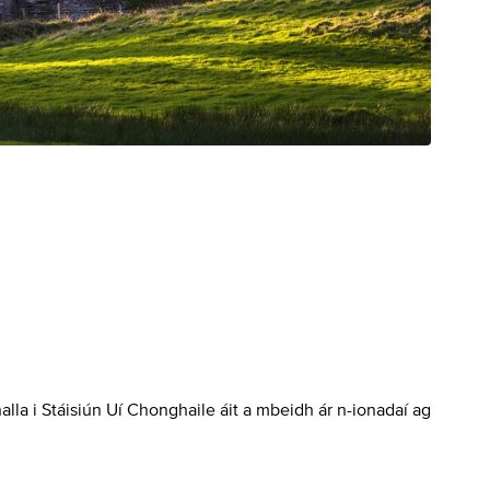
halla i Stáisiún Uí Chonghaile áit a mbeidh ár n-ionadaí ag