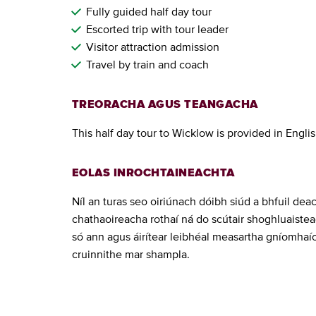
Fully guided half day tour
Escorted trip with tour leader
Visitor attraction admission
Travel by train and coach
TREORACHA AGUS TEANGACHA
This half day tour to Wicklow is provided in Engli
EOLAS INROCHTAINEACHTA
Níl an turas seo oiriúnach dóibh siúd a bhfuil deac
chathaoireacha rothaí ná do scútair shoghluaiste
só ann agus áirítear leibhéal measartha gníomhaíoc
cruinnithe mar shampla.