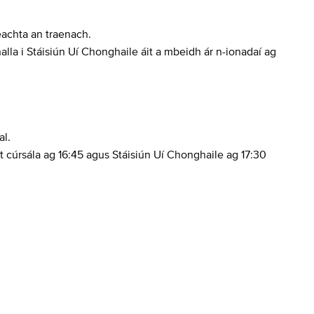
eachta an traenach.
halla i Stáisiún Uí Chonghaile áit a mbeidh ár n-ionadaí ag
al.
t cúrsála ag 16:45 agus Stáisiún Uí Chonghaile ag 17:30