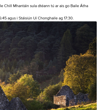
le Chill Mhantáin sula dtéann tú ar ais go Baile Átha
6:45 agus i Stáisiún Uí Chonghaile ag 17:30.