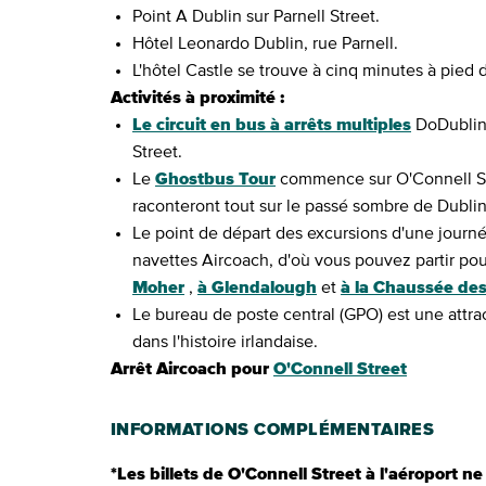
Point A Dublin sur Parnell Street.
Hôtel Leonardo Dublin, rue Parnell.
L'hôtel Castle se trouve à cinq minutes à pied 
Activités à proximité :
Le circuit en bus à arrêts multiples
DoDublin 
Street.
Le
Ghostbus Tour
commence sur O'Connell Str
raconteront tout sur le passé sombre de Dublin
Le point de départ des excursions d'une journé
navettes Aircoach, d'où vous pouvez partir p
Moher
,
à Glendalough
et
à la Chaussée de
Le bureau de poste central (GPO) est une attra
dans l'histoire irlandaise.
Arrêt Aircoach pour
O'Connell Street
INFORMATIONS COMPLÉMENTAIRES
*Les billets de O'Connell Street à l'aéroport ne