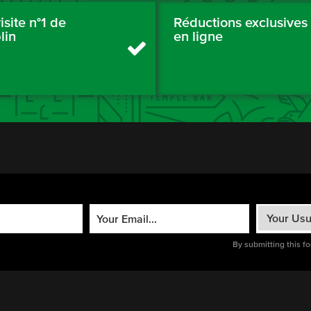
isite n°1 de
Réductions exclusives
lin
en ligne
By submitting this f