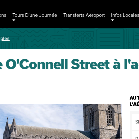
ons
Tours D'une Journée
Transferts Aéroport
Infos Locale
mples
 O'Connell Street à l'aé
AUT
L'
S