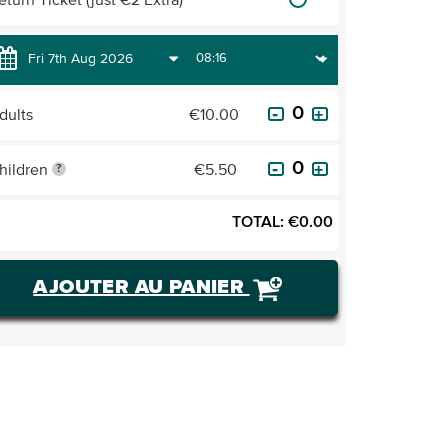
eturn Ticket (just €2 Extra)
dults
€10.00
hildren
€5.50
?
TOTAL:
€
0.00
AJOUTER AU PANIER
ACHETER DES BILLETS