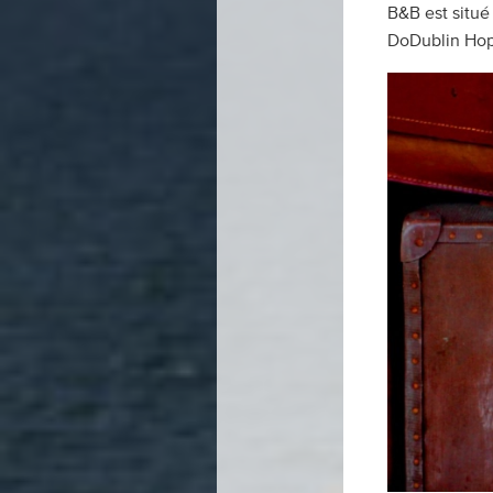
B&B est situé 
DoDublin Hop 