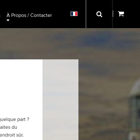
s
À Propos / Contacter
uelque part ?
aites du
ndroit sûr.