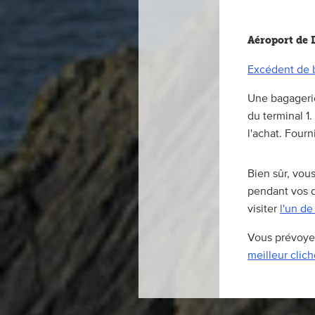
Aéroport de 
Excédent de 
Une bagagerie
du terminal 1
l'achat. Four
Bien sûr, vou
pendant vos d
visiter
l'un d
Vous prévoyez
meilleur clic