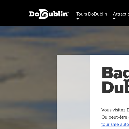
Tours DoDublin
Attracti
Bag
Dub
Vous visitez 
Ou peut-être
tourisme auto