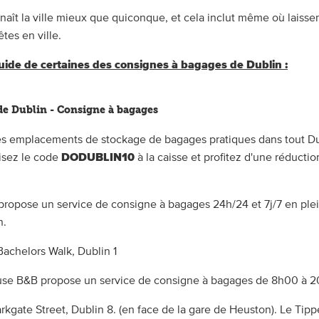
aît la ville mieux que quiconque, et cela inclut même où laisse
tes en ville.
guide de certaines des consignes à bagages de Dublin :
 de Dublin - Consigne à bagages
s emplacements de stockage de bagages pratiques dans tout Du
lisez le code
DODUBLIN10
à la caisse et profitez d'une réducti
ropose un service de consigne à bagages 24h/24 et 7j/7 en ple
n.
Bachelors Walk, Dublin 1
use B&B propose un service de consigne à bagages de 8h00 à 
arkgate Street, Dublin 8. (en face de la gare de Heuston). Le Tip