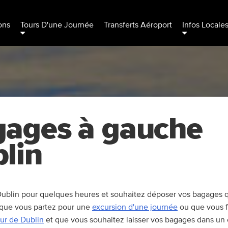
ons
Tours D'une Journée
Transferts Aéroport
Infos Locale
ages à gauche
lin
Dublin pour quelques heures et souhaitez déposer vos bagages q
 que vous partez pour une
excursion d'une journée
ou que vous f
ur de Dublin
et que vous souhaitez laisser vos bagages dans un e