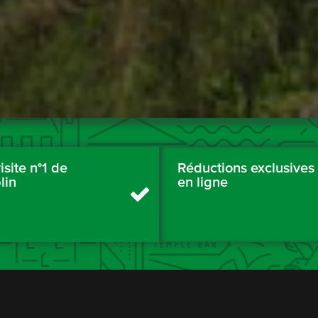
isite n°1 de
Réductions exclusives
lin
en ligne