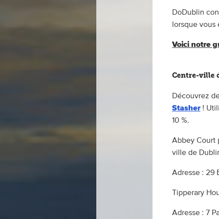
DoDublin conn
lorsque vous ê
Voici notre 
Centre-ville
Découvrez de
Stasher
! Uti
10 %.
Abbey Court p
ville de Dubli
Adresse : 29 
Tipperary Ho
Adresse : 7 P