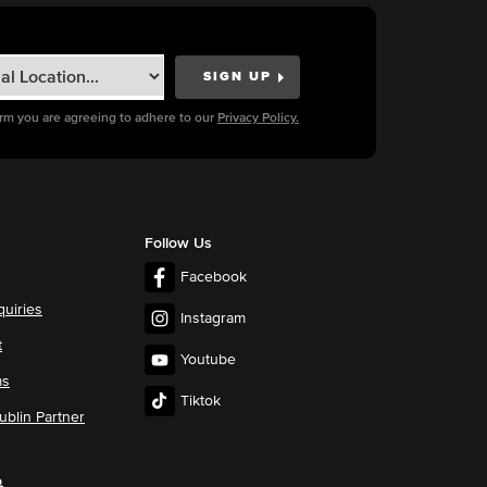
orm you are agreeing to adhere to our
Privacy Policy.
Follow Us
Facebook
quiries
Instagram
t
Youtube
ms
Tiktok
blin Partner