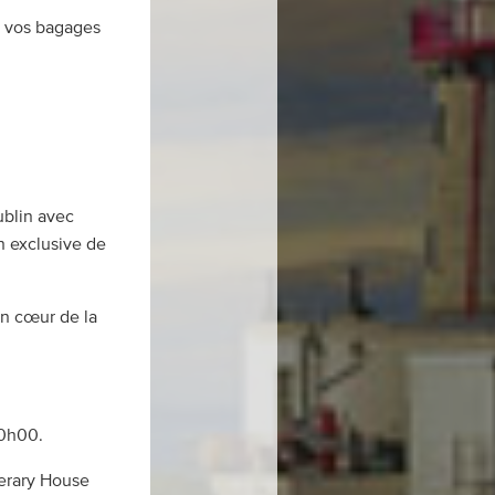
r vos bagages
blin avec
on exclusive de
in cœur de la
20h00.
perary House