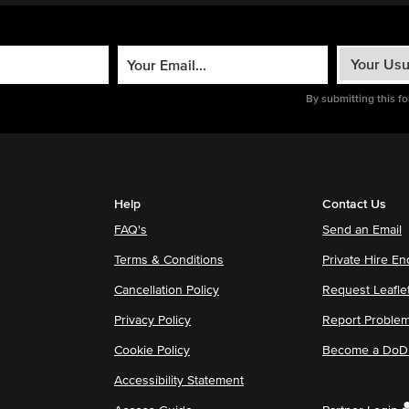
By submitting this f
Help
Contact Us
FAQ's
Send an Email
Terms & Conditions
Private Hire En
Cancellation Policy
Request Leafle
Privacy Policy
Report Proble
Cookie Policy
Become a DoDu
Accessibility Statement