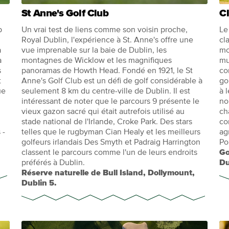
St Anne's Golf Club
Cl
b
Un vrai test de liens comme son voisin proche,
Le
Royal Dublin, l'expérience à St. Anne's offre une
cl
a
vue imprenable sur la baie de Dublin, les
mo
a
montagnes de Wicklow et les magnifiques
mu
s
panoramas de Howth Head. Fondé en 1921, le St
co
t
Anne's Golf Club est un défi de golf considérable à
go
ue
seulement 8 km du centre-ville de Dublin. Il est
à 
intéressant de noter que le parcours 9 présente le
no
vieux gazon sacré qui était autrefois utilisé au
ch
stade national de l'Irlande, Croke Park. Des stars
co
 -
telles que le rugbyman Cian Healy et les meilleurs
ag
golfeurs irlandais Des Smyth et Padraig Harrington
Po
classent le parcours comme l'un de leurs endroits
Go
préférés à Dublin.
Du
Réserve naturelle de Bull Island, Dollymount,
Dublin 5.