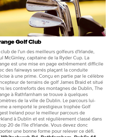
range Golf Club
 club de l'un des meilleurs golfeurs d'Irlande,
ul McGinley, capitaine de la Ryder Cup. La
ange est une mise en page extrêmement difficile
ec des fairways serrés plaçant la conduite
écise à une prime. Conçu en partie par le célèbre
ncepteur de terrains de golf James Braid et situé
ns les contreforts des montagnes de Dublin, The
ange à Rathfarnham se trouve à quelques
lomètres de la ville de Dublin. Le parcours lui-
me a remporté le prestigieux trophée Golf
gest Ireland pour le meilleur parcours de
rkland à Dublin et est régulièrement classé dans
 top 20 de l'île d'Irlande. Vous devez donc
porter une bonne forme pour relever ce défi.