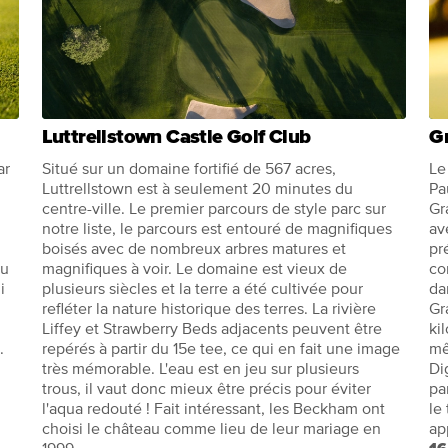
Luttrellstown Castle Golf Club
G
ar
Situé sur un domaine fortifié de 567 acres,
Le
Luttrellstown est à seulement 20 minutes du
Pa
centre-ville. Le premier parcours de style parc sur
Gr
notre liste, le parcours est entouré de magnifiques
av
boisés avec de nombreux arbres matures et
pr
Au
magnifiques à voir. Le domaine est vieux de
co
i
plusieurs siècles et la terre a été cultivée pour
da
refléter la nature historique des terres. La rivière
Gr
Liffey et Strawberry Beds adjacents peuvent être
ki
.
repérés à partir du 15e tee, ce qui en fait une image
mê
très mémorable. L'eau est en jeu sur plusieurs
Di
trous, il vaut donc mieux être précis pour éviter
pa
l'aqua redouté ! Fait intéressant, les Beckham ont
le
choisi le château comme lieu de leur mariage en
ap