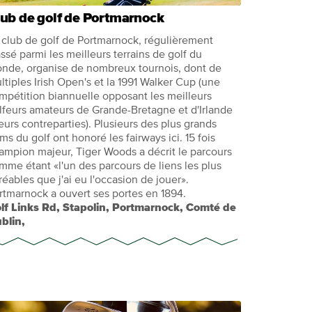
ub de golf de Portmarnock
 club de golf de Portmarnock, régulièrement
assé parmi les meilleurs terrains de golf du
nde, organise de nombreux tournois, dont de
ltiples Irish Open's et la 1991 Walker Cup (une
mpétition biannuelle opposant les meilleurs
lfeurs amateurs de Grande-Bretagne et d'Irlande
leurs contreparties). Plusieurs des plus grands
ms du golf ont honoré les fairways ici. 15 fois
ampion majeur, Tiger Woods a décrit le parcours
mme étant «l'un des parcours de liens les plus
réables que j'ai eu l'occasion de jouer».
rtmarnock a ouvert ses portes en 1894.
lf Links Rd, Stapolin, Portmarnock, Comté de
blin,