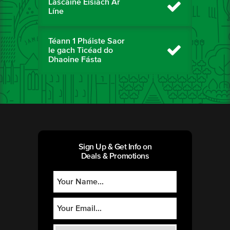
Lascaine Eisiach Ar
Líne
Téann 1 Pháiste Saor
le gach Ticéad do
Dhaoine Fásta
Sign Up & Get Info on
Deals & Promotions