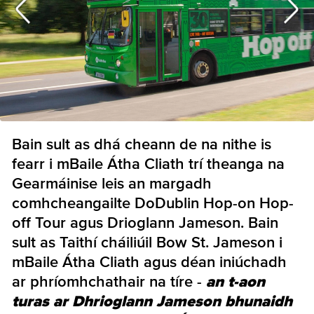
Bain sult as dhá cheann de na nithe is
fearr i mBaile Átha Cliath trí theanga na
Gearmáinise leis an margadh
comhcheangailte DoDublin Hop-on Hop-
off Tour agus Drioglann Jameson. Bain
sult as Taithí cháiliúil Bow St. Jameson i
mBaile Átha Cliath agus déan iniúchadh
ar phríomhchathair na tíre -
an t-aon
turas ar Dhrioglann Jameson bhunaidh