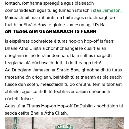
iontach, íomhánna spreagúla agus blaiseadh
comparáideach agus tú ag tumadh isteach i
stair Jameson.
Maireachtáil mar mhuintir na háite agus críochnaigh do
thaithí ar Shráid Bow le gloine Jameson ag JJ's Bar.
AN TEAGLAIM GEARMÁNACH IS FEARR
Is eispéireas dochreidte é turas hop-on hop-off is fearr
Bhaile Átha Cliath a chomhcheangal le cuairt ar an
drioglann is mó le rá ar domhan. Bain sult as margadh
teaglama atá dúchasach duit - i do theanga féin!
Ag Drioglann Jameson ar Shráid Bow, gheobhaidh tú turas
treoraithe ón drioglann, bainfidh tú taitneamh as blaiseadh
fuisce den scoth, meascfaidh tú do chruthú féin le tabhairt
abhaile, agus cuirfidh tú feabhas ar ealaín dhéanamh
cócteilí fuisce.
Agus tú ar Thuras Hop-on Hop-off DoDublin - nochtfaidh tú
seoda ceilte Bhaile Átha Cliath.