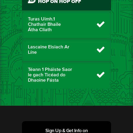
HOP ON HOP OFF
Turas Uimh.1
Chathair Bhaile
Átha Cliath
Lascaine Eisiach Ar
Líne
Téann 1 Pháiste Saor
le gach Ticéad do
Dhaoine Fásta
Sign Up & Get Info on