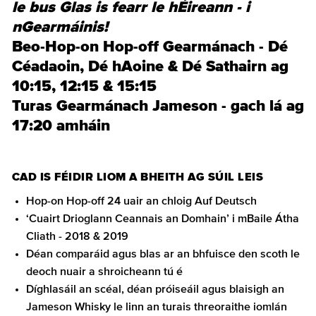
le bus Glas is fearr le hÉireann - i
nGearmáinis!
Beo-Hop-on Hop-off Gearmánach - Dé
Céadaoin, Dé hAoine & Dé Sathairn ag
10:15, 12:15 & 15:15
Turas Gearmánach Jameson - gach lá ag
17:20 amháin
CAD IS FÉIDIR LIOM A BHEITH AG SÚIL LEIS
Hop-on Hop-off 24 uair an chloig Auf Deutsch
‘Cuairt Drioglann Ceannais an Domhain’ i mBaile Átha
Cliath - 2018 & 2019
Déan comparáid agus blas ar an bhfuisce den scoth le
deoch nuair a shroicheann tú é
Díghlasáil an scéal, déan próiseáil agus blaisigh an
Jameson Whisky le linn an turais threoraithe iomlán