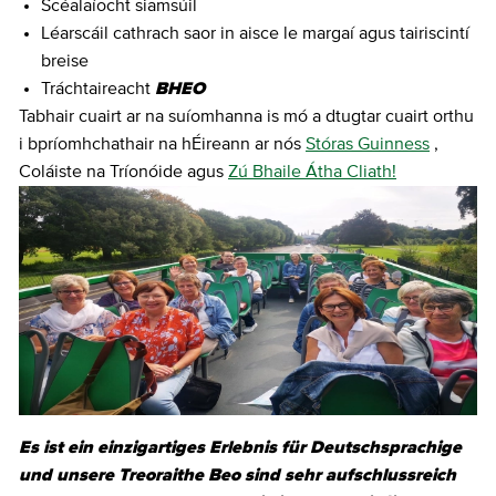
Scéalaíocht siamsúil
Léarscáil cathrach saor in aisce le margaí agus tairiscintí
breise
Tráchtaireacht
BHEO
Tabhair cuairt ar na suíomhanna is mó a dtugtar cuairt orthu
i bpríomhchathair na hÉireann ar nós
Stóras Guinness
,
Coláiste na Tríonóide agus
Zú Bhaile Átha Cliath!
Es ist ein einzigartiges Erlebnis für Deutschsprachige
und unsere Treoraithe Beo sind sehr aufschlussreich