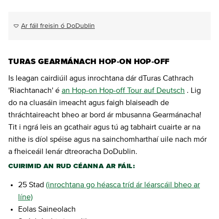
Ar fáil freisin ó DoDublin
TURAS GEARMÁNACH HOP-ON HOP-OFF
Is leagan cairdiúil agus inrochtana dár dTuras Cathrach
'Riachtanach' é
an Hop-on Hop-off Tour auf Deutsch
. Lig
do na cluasáin imeacht agus faigh blaiseadh de
thráchtaireacht bheo ar bord ár mbusanna Gearmánacha!
Tit i ngrá leis an gcathair agus tú ag tabhairt cuairte ar na
nithe is díol spéise agus na sainchomharthaí uile nach mór
a fheiceáil lenár dtreoracha DoDublin.
CUIRIMID AN RUD CÉANNA AR FÁIL:
25 Stad
(inrochtana go héasca tríd ár léarscáil bheo ar
líne)
Eolas Saineolach