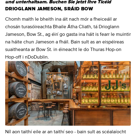
und unterhaltsam. Buchen Sie jetzt Ihre Ticéid
DRIOGLANN JAMESON, SRÁID BOW
Chomh maith le bheith ina áit nach mór a fheiceáil ar
chosán turasóireachta Bhaile Átha Cliath, tá Drioglann
Jameson, Bow St., ag éirí go gasta ina háit is fearr le muintir
na háite chun Jameson a fháil. Bain sult as an eispéireas
suaitheanta ar Bow St. in éineacht le do Thuras Hop-on
Hop-off i nDoDublin.
Níl aon taithí eile ar an taithí seo - bain sult as scéalaíocht