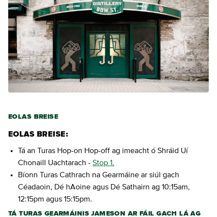
EOLAS BREISE
EOLAS BREISE:
Tá an Turas Hop-on Hop-off ag imeacht ó Shráid Uí
Chonaill Uachtarach -
Stop 1.
Bíonn Turas Cathrach na Gearmáine ar siúl gach
Céadaoin, Dé hAoine agus Dé Sathairn ag 10:15am,
12:15pm agus 15:15pm.
TÁ TURAS GEARMÁINIS JAMESON AR FÁIL GACH LÁ AG