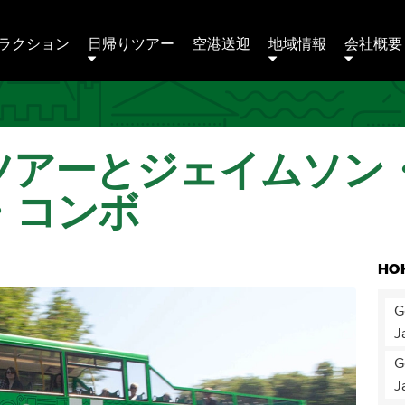
ラクション
日帰りツアー
空港送迎
地域情報
会社概要 
ツアーとジェイムソン
・コンボ
HO
G
J
G
J