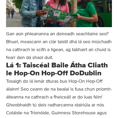
Gan aon phleananna an deireadh seachtaine seo?
Bhuel, meascann an clár taistil dhá lá seo iniúchadh
na cathrach le scíth a ligean, ag tabhairt an chuid is
fearr den dá shaol duit.
Lá 1: Taiscéal Baile Átha Cliath
le Hop-On Hop-Off DoDublin
Tosaigh do lá lenár dturas bus Hop-On Hop-Off
álainn! Seo ceann de na bealaí is fusa chun príomh-
áiteanna na cathrach a fheiceáil ar do luas féin!
Gheobhaidh tú deis radharcanna stairiúla ar nós
Coláiste na Tríonóide, Guinness Storehouse agus