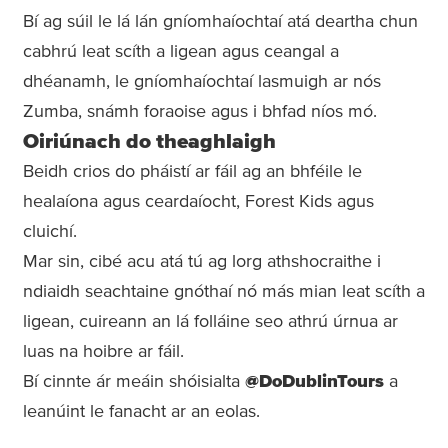
Bí ag súil le lá lán gníomhaíochtaí atá deartha chun
cabhrú leat scíth a ligean agus ceangal a
dhéanamh, le gníomhaíochtaí lasmuigh ar nós
Zumba, snámh foraoise agus i bhfad níos mó.
Oiriúnach do theaghlaigh
Beidh crios do pháistí ar fáil ag an bhféile le
healaíona agus ceardaíocht, Forest Kids agus
cluichí.
Mar sin, cibé acu atá tú ag lorg athshocraithe i
ndiaidh seachtaine gnóthaí nó más mian leat scíth a
ligean, cuireann an lá folláine seo athrú úrnua ar
luas na hoibre ar fáil.
Bí cinnte ár meáin shóisialta
@DoDublinTours
a
leanúint le fanacht ar an eolas.