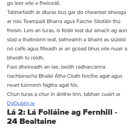
go leor eile a fheiceáil.
Tabharfaidh ár dturas bus gar do cheantair bheoga
ar nós Teampaill Bharra agus Faiche Stiofáin thú
freisin. Leis an turas, is féidir leat dul amach ag aon
stad a thaitníonn leat, taitneamh a bhaint as siúlóid
nó caife agus filleadh ar an gcéad bhus eile nuair a
bheidh tú réidh.
Faoi dheireadh an lae, beidh radharcanna
riachtanacha Bhaile Átha Cliath feicthe agat agus
neart fuinnimh fágtha agat fós.
Chun turas a chur in áirithe linn, tabhair cuairt ar
DoDublin.ie
Lá 2: Lá Folláine ag Fernhill -
24 Bealtaine