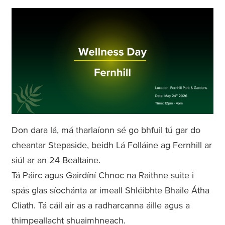
Don dara lá, má tharlaíonn sé go bhfuil tú gar do
cheantar Stepaside, beidh Lá Folláine ag Fernhill ar
siúl ar an 24 Bealtaine.
Tá Páirc agus Gairdíní Chnoc na Raithne suite i
spás glas síochánta ar imeall Shléibhte Bhaile Átha
Cliath. Tá cáil air as a radharcanna áille agus a
thimpeallacht shuaimhneach.